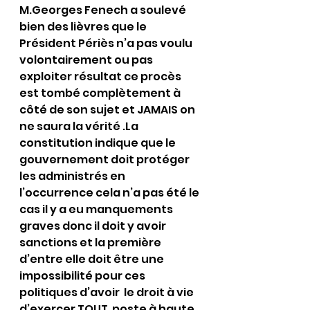
M.Georges Fenech a soulevé 
bien des lièvres que le 
Président Périès n’a pas voulu 
volontairement ou pas 
exploiter résultat ce procès 
est tombé complètement à 
côté de son sujet et JAMAIS on 
ne saura la vérité .La 
constitution indique que le 
gouvernement doit protéger 
les administrés en 
l’occurrence cela n’a pas été le 
cas il y a eu manquements 
graves donc il doit y avoir 
sanctions et la première 
d’entre elle doit être une 
impossibilité pour ces 
politiques d’avoir  le droit à vie 
d’exercer TOUT  poste à haute 