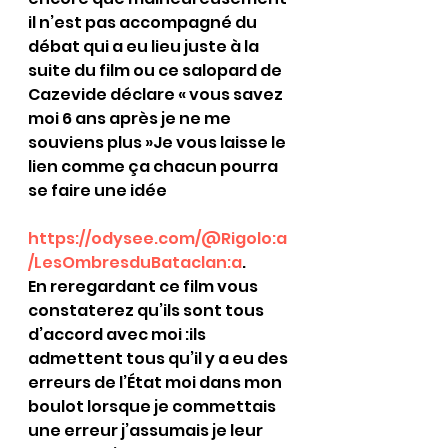
il n’est pas accompagné du 
débat qui a eu lieu juste à la 
suite du film ou ce salopard de 
Cazevide déclare « vous savez 
moi 6 ans après je ne me 
souviens plus »Je vous laisse le 
lien comme ça chacun pourra 
se faire une idée
https://odysee.com/@Rigolo:a
/LesOmbresduBataclan:a
. 
En reregardant ce film vous 
constaterez qu’ils sont tous 
d’accord avec moi :ils 
admettent tous qu’il y a eu des 
erreurs de l’État moi dans mon 
boulot lorsque je commettais 
une erreur j’assumais je leur 