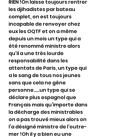
RIEN !On laisse toujours rentrer 
les djihadistes par bateau 
complet, on est toujours 
incapable de renvoyer chez 
eux les OQTF et on a même 
depuis un mois un type qui a 
été renommé ministre alors 
qu’il a une très lourde 
responsabilité dans les 
attentats de Paris, un type qui 
a le sang de tous nos jeunes 
sans que cela ne gêne 
personne…..un type qui se 
déclare plus espagnol que 
Français mais qu’importe dans 
la décharge des ministrables 
on a pas trouvé mieux alors on 
l’a désigné ministre de l’outre-
mer !Oh il y a bien eu une 