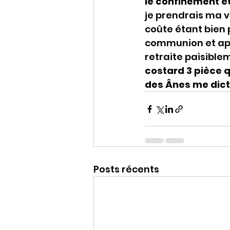
le confinement et
je prendrais ma v
coûte étant bien 
communion et aprè
retraite paisible
costard 3 pièce q
des Ânes me dicte
Posts récents