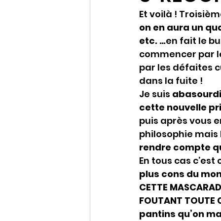
Et voilà ! Troisi
on en aura un qu
etc. …
en fait le b
commencer par les
par les défaites 
dans la fuite !
Je suis 
abasourdi 
cette nouvelle pri
puis après vous en
philosophie mais l
rendre compte qu’
En tous cas c’est 
plus cons du mond
CETTE MASCARADE 
FOUTANT TOUTE C
pantins qu’on ma