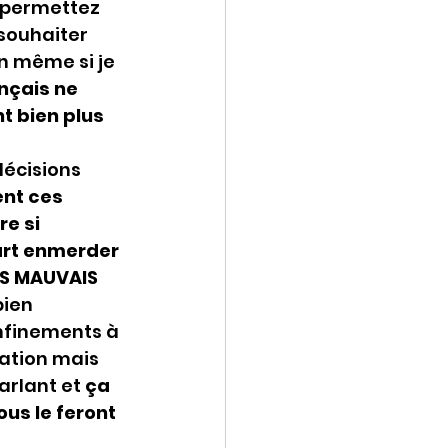
 permettez 
ouhaiter 
n même si je 
ançais ne 
t bien plus 
écisions 
t ces 
e si 
art enmerder 
IS MAUVAIS 
bien 
nfinements à 
ation mais 
rlant et 
ça 
ous le feront 