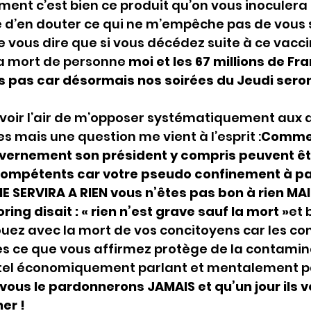
ment c’est bien ce produit qu’on vous inoculera
’en douter ce qui ne m’empêche pas de vous s
 vous dire que si vous décédez suite à ce vacci
a mort de personne 
moi et les 67 millions de Fr
 pas car désormais nos soirées du Jeudi seron
voir l’air de m’opposer systématiquement aux d
mais une question me vient à l’esprit :
Commen
rnement son président y compris peuvent êtr
ncompétents car votre pseudo confinement à p
NE SERVIRA A RIEN vous n’êtes pas bon à rien MA
ing disait : « rien n’est grave sauf la mort »
et 
uez avec la mort de vos concitoyens car les co
ès ce que vous affirmez protège de la contamin
rtel économiquement parlant et mentalement pa
 vous le pardonnerons JAMAIS et qu’un jour ils v
er !