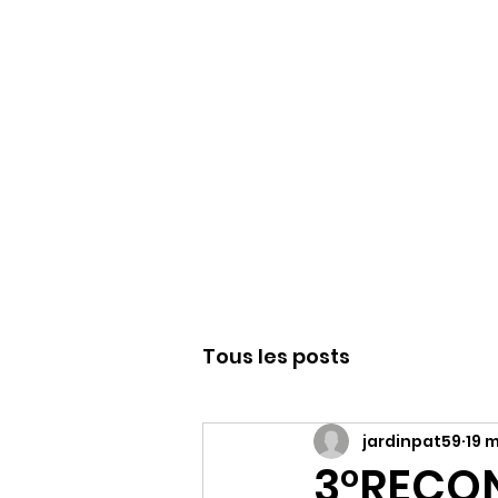
WWW.PATJAR.F
Tous les posts
jardinpat59
19 
3°RECO