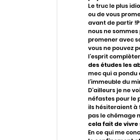
Le truc le plus idi
ou de vous promen
avant de partir !P
nous ne sommes plu
promener avec sa 
vous ne pouvez pa
l’esprit complète
des études les ab
mec qui a pondu c
l’immeuble du mini
D’ailleurs je ne v
néfastes pour le
ils hésiteraient 
pas le chômage n
cela fait de vivr
En ce qui me con