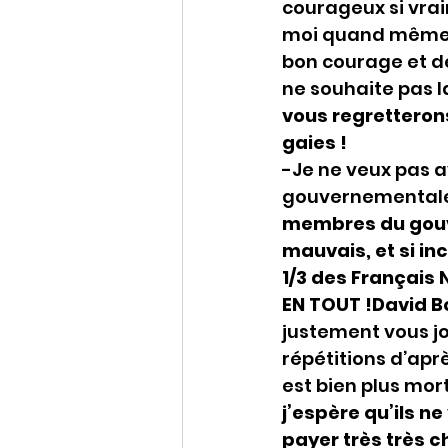
courageux si vrai
moi quand même d
bon courage et de
ne souhaite pas l
vous regretterons
gaies !
-Je ne veux pas a
gouvernementales 
membres du gouve
mauvais, et si i
1/3 des Français 
EN TOUT !David Bor
justement vous jo
répétitions d’apr
est bien plus mo
j’espère qu’ils ne
payer très très ch