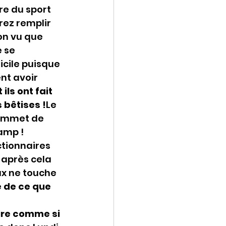
ire du sport 
ez remplir 
on vu que 
 se 
icile puisque 
nt avoir 
ils ont fait 
 bêtises !
Le 
sommet de 
hamp !
ctionnaires 
après cela 
ux ne touche 
 de ce que 
aire comme si 