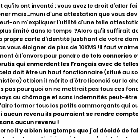
ot qu’ils ont inventé : vous avez le droit d’aller fa
er mais...muni d’une attestation que vous devr
eut-on m’expliquer l’utilité d’une telle attestati
s limité dans le temps  ?Alors qu’il suffirait de
propre carte d’identité justifiant de votre dom
s vous éloigner de plus de 10KMS !Il faut vraime
ment à l’envers pour pondre 
de tels conneries et 
rutis qui enmerdent les Français avec de telles
ela doit être un haut fonctionnaire (situé au 
stère) et bien il mérite d’être licencié sur le c
ois pas pourquoi on ne mettrait pas tous ces fon
 pays au chômage et sans indemnités peut-être 
à faire fermer tous les petits commerçants qui e
i 
aucun revenu ils pourraient se rendre compte
e sans aucun revenu !
cerne 
il y a bien longtemps que j’ai décidé de f