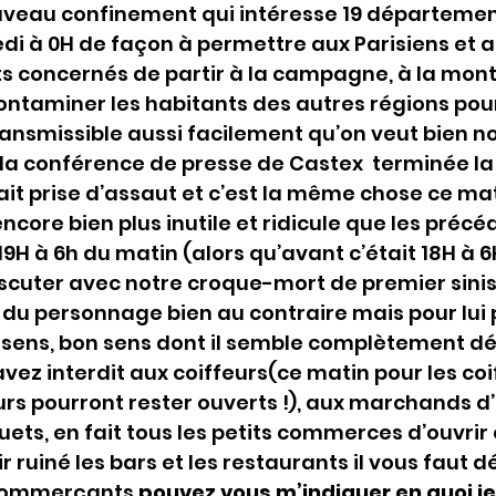
veau confinement qui intéresse 19 département
i à 0H de façon à permettre aux Parisiens et a
 concernés de partir à la campagne, à la mont
ntaminer les habitants des autres régions pou
ransmissible aussi facilement qu’on veut bien nou
e la conférence de presse de Castex  terminée la
t prise d’assaut et c’est la même chose ce mat
core bien plus inutile et ridicule que les précé
9H à 6h du matin (alors qu’avant c’était 18H à 6
iscuter avec notre croque-mort de premier sinis
n du personnage bien au contraire mais pour lui 
 sens, bon sens dont il semble complètement dé
vez interdit aux coiffeurs(ce matin pour les coif
eurs pourront rester ouverts !), aux marchands d’
ets, en fait tous les petits commerces d’ouvrir c
ir ruiné les bars et les restaurants il vous faut 
 commerçants 
pouvez vous m’indiquer en quoi je 