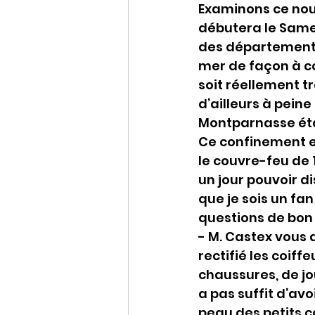
Examinons ce nou
débutera le Samed
des départements
mer de façon à co
soit réellement t
d’ailleurs à pein
Montparnasse étai
Ce confinement en
le couvre-feu de 1
un jour pouvoir d
que je sois un fa
questions de bon
- M. Castex vous a
rectifié les coiff
chaussures, de jou
a pas suffit d’avo
peau des petits