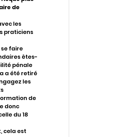
aire de 
vec les 
s praticiens 
se faire 
ondaires êtes-
lité pénale 
 a été retiré 
ngagez les 
s 
formation de 
e donc 
elle du 18 
 cela est 