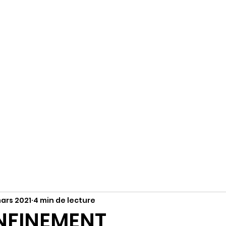
R
Accueil
S'abonner
Instagram
mars 2021
4 min de lecture
NFINEMENT