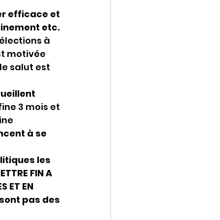
 efficace et 
inement etc. 
élections à 
st motivée 
e salut est 
eillent 
fine 3 mois et 
ine 
ncent à se 
tiques les 
ETTRE FIN A 
S ET EN 
sont pas des 