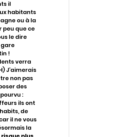
s il 
ux habitants 
agne ou à la 
r peu que ce 
s le dire 
 gare 
in !
dents verra 
H) J’aimerais 
tre non pas 
poser des 
pourvu :
feurs ils ont 
habits, de 
ar il ne vous 
désormais la 
risque plus 