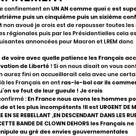
ème confinement en 
UN AN comme quoi c est super
atrième puis un cinquième puis un sixième conf
ut non avoué je crois est de repousser toutes les 
 régionales puis par les Présidentielles cela e
cuisantes annoncées pour Macron et LREM donc  l
de voire avec quelle patience les Français accu
vation de Liberté 
! Si on nous disait on vous con
 aurez fini on accueillerait cela avec une certa
à les Français en ont 
ras-le-bol car ils comme
on se fout de leur gueule ! Je crois
confirmé : 
En France nous avons les hommes poli
e et les plus incompétents !Il est URGENT DE M
EN SE REBELLANT ,EN DESCENDANT DANS LES RUE
ETTE BANDE DE CLOWN DEHORS les Français ne 
nipule au gré des envies gouvernementales 