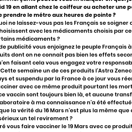
d 19 en allant chez le coiffeur ou acheter une p
 prendre le métro aux heures de pointe ?
oi ne laissez-vous pas les Français se soigner a
 choisissent avec les médicaments choisis par ce
ertains médicaments ?
de publicité vous enjoignez le peuple Français à 
uits dont on ne connait pas bien les effets sec
’en faisant cela vous engagez votre responsabi
Cette semaine un de ces produits l’Astra Zeneca
s et suspendu par la France à ce jour vous rée
acciner avec ce même produit pourtant les mort
e vaccin sont toujours bien là, et aucune trans
 laboratoire à ma connaissance n’a été effectué
 que la vérité du 16 Mars n’est plus la même que c
sérieux un tel revirement ?
é vous faire vacciner le 19 Mars avec ce produit,