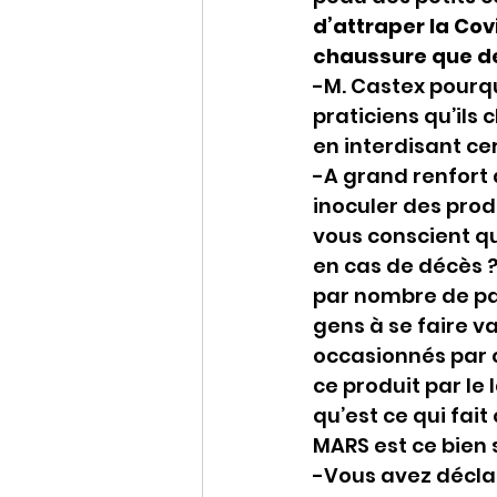
d’attraper la Covi
chaussure que de
-M. Castex pourqu
praticiens qu’ils
en interdisant c
-A grand renfort 
inoculer des prod
vous conscient qu
en cas de décès ?
par nombre de pay
gens à se faire v
occasionnés par c
ce produit par le
qu’est ce qui fait
MARS est ce bien 
-Vous avez déclar