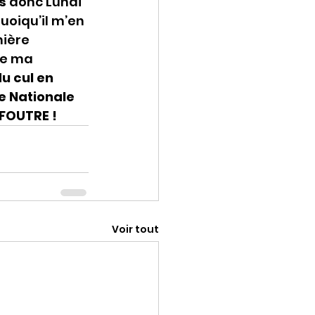
s
 donc Lundi 
uoiqu’il m’en 
ière 
re ma 
u cul en 
e Nationale 
 FOUTRE !
Voir tout