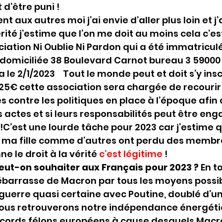
 d’être puni !
 aux autres moi j’ai envie d’aller plus loin et j’
érité j’estime que l’on me doit au moins cela c’e
ciation Ni Oublie Ni Pardon qui a été immatricul
 domiciliée 38 Boulevard Carnot bureau 3 59000 
 le 2/1/2023    Tout le monde peut et doit s’y inscr
 25€ cette association sera chargée de recourir 
 contre les politiques en place à l’époque afin q
s actes et si leurs responsabilités peut être eng
C’est une lourde tâche pour 2023 car j’estime q
u ma fille comme d’autres ont perdu des membre
e le droit à la vérité 
c’est légitime 
!
eut-on souhaiter aux Français pour 2023 ? 
En t
ébarrasse de Macron par tous les moyens possibl
guerre quasi certaine avec Poutine, doublé d’u
t nous retrouverons notre indépendance énergéti
ccords félons européens à cause desquels Macro