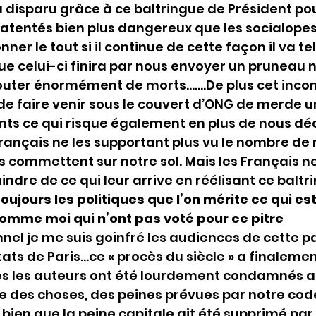
 disparu grâce à ce baltringue de Président po
patentés bien plus dangereux que les socialopes :
ner le tout si il continue de cette façon il va te
e celui-ci finira par nous envoyer un pruneau n
douter énormément de morts…….De plus cet inco
de faire venir sous le couvert d’ONG de merde 
nts ce qui risque également en plus de nous dé
 Français ne les supportant plus vu le nombre de
ls commettent sur notre sol. Mais les Français n
indre de ce qui leur arrive en réélisant ce baltr
toujours les politiques que l’on mérite ce qui 
comme moi qui n’ont pas voté pour ce pitre
onnel je me suis goinfré les audiences de cette p
ats de Paris…ce « procès du siècle » a finaleme
tes les auteurs ont été lourdement condamnés 
re des choses, des peines prévues par notre cod
 bien que la peine capitale ait été supprimé par 