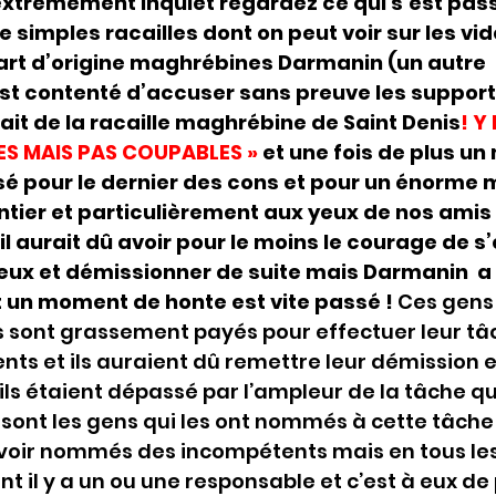
 extrêmement inquiet regardez ce qui s’est pas
 simples racailles dont on peut voir sur les vid
part d’origine maghrébines Darmanin (un autre 
st contenté d’accuser sans preuve les support
ssait de la racaille maghrébine de Saint Denis
! Y
ES MAIS PAS COUPABLES »
 et une fois de plus un 
sé pour le dernier des cons et pour un énorme 
tier et particulièrement aux yeux de nos amis 
l aurait dû avoir pour le moins le courage de s’e
eux et démissionner de suite mais Darmanin  a 
 un moment de honte est vite passé ! 
Ces gens 
ls sont grassement payés pour effectuer leur tâch
ts et ils auraient dû remettre leur démission 
ils étaient dépassé par l’ampleur de la tâche qui
 sont les gens qui les ont nommés à cette tâche 
voir nommés des incompétents mais en tous les
il y a un ou une responsable et c’est à eux de 