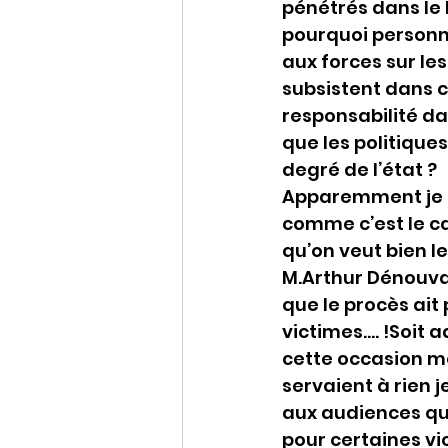
pénétrés dans le 
pourquoi personne
aux forces sur le
subsistent dans ce
responsabilité da
que les politiques
degré de l’état ?
Apparemment je su
comme c’est le ca
qu’on veut bien l
M.Arthur Dénouvaux
que le procès ait
victimes…. !Soit a
cette occasion mo
servaient à rien 
aux audiences que
pour certaines vic