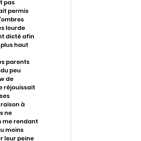
t pas 
ait permis 
d’ombres 
ès lourde 
t dicté afin 
 plus haut 
es parents 
 du peu 
ew de 
 réjouissait 
ses 
 raison à 
s ne 
en me rendant 
au moins 
 leur peine  