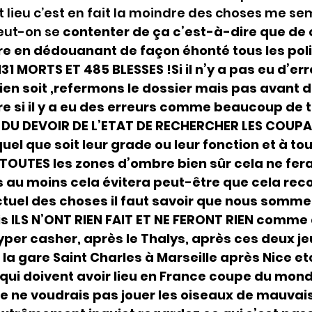
t lieu c’est en fait la moindre des choses me sem
ut-on se 
contenter de ça c’est-à-dire que de c
re en dédouanant de façon éhonté tous les politi
 MORTS ET 485 BLESSES !Si il n’y a pas eu d’erre
bien soit ,refermons le dossier mais pas avant d
tre si il y a eu des erreurs comme beaucoup de
ST DU DEVOIR DE L’ETAT DE RECHERCHER LES COUPA
l que soit leur grade ou leur fonction et à tou
 TOUTES les zones d’ombre bien sûr cela ne fera
 au moins cela évitera peut-être que cela r
ctuel des choses il faut savoir que nous somme
s ILS N’ONT RIEN FAIT ET NE FERONT RIEN comme 
hyper casher, après le Thalys, après ces deux jeu
 gare Saint Charles à Marseille après Nice etc. 
ui doivent avoir lieu en France coupe du mond
je ne voudrais pas jouer les oiseaux de mauvai