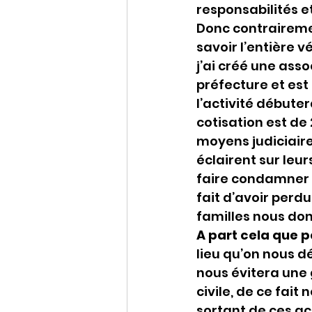
responsabilités et
Donc contrairement
savoir l’entière v
j’ai créé une asso
préfecture et est
l’activité débutera
cotisation est de
moyens judiciaires
éclairent sur leur
faire condamner !
fait d’avoir perd
familles nous donn
A part cela que p
lieu qu’on nous d
nous évitera une 
civile, de ce fai
sortant de ces a