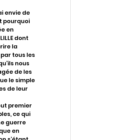
ai envie de 
st pourquoi 
ée en 
LILLE dont 
ire la 
par tous les 
u’ils nous 
agée de les 
ue le simple 
s de leur 
out premier 
es, ce qui 
ne guerre 
que en 
n s’étant 