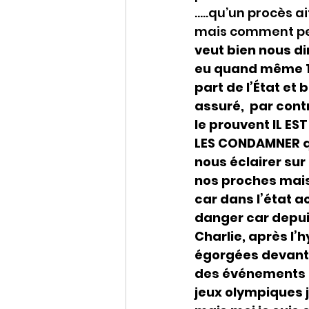
…..qu’un procès ai
mais comment pe
veut bien nous di
eu quand même 131
part de l’État et 
assuré,  par con
le prouvent IL E
LES CONDAMNER que
nous éclairer sur
nos proches mais
car dans l’état a
danger car depui
Charlie, après l’
égorgées devant la
des événements q
jeux olympiques 