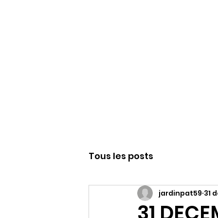
WWW.PATJAR.F
Tous les posts
jardinpat59
31 
31 DECE