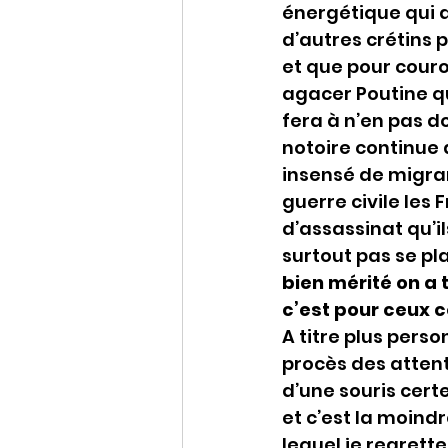
énergétique qui a
d’autres crétins 
et que pour couron
agacer Poutine qu
fera à n’en pas 
notoire continue 
insensé de migra
guerre civile les
d’assassinat qu’i
surtout pas se pla
bien mérité on a 
c’est pour ceux 
A titre plus pers
procès des attent
d’une souris cer
et c’est la moind
lequel je regrette