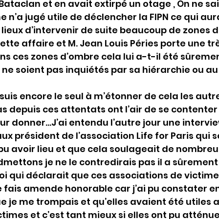
Bataclan et en avait extirpé un otage , On ne sai
 n’a jugé utile de déclencher la FIPN ce qui aur
s lieux d’intervenir de suite beaucoup de zones 
tte affaire et M. Jean Louis Péries porte une tr
ns ces zones d’ombre cela lui a-t-il été sûremen
 ne soient pas inquiétés par sa hiérarchie ou au
is encore le seul à m’étonner de cela les autr
s depuis ces attentats ont l’air de se contenter
eur donner…J’ai entendu l’autre jour une intervi
 président de l’association Life for Paris qui se
 pu avoir lieu et que cela soulageait de nombreu
dmettons je ne le contredirais pas il a sûrement
i qui déclarait que ces associations de victime
je fais amende honorable car j’ai pu constater 
 je me trompais et qu’elles avaient été utiles 
times et c’est tant mieux si elles ont pu atténuer