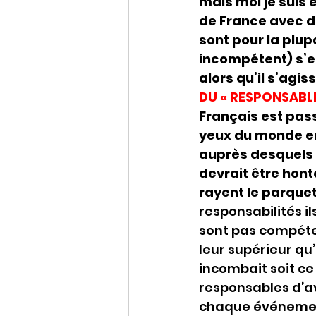
mais moi je suis
de France avec de
sont pour la plu
incompétent) s’e
alors qu’il s’agi
DU « RESPONSABL
Français est pas
yeux du monde en
auprès desquels i
devrait être hont
rayent le parquet
responsabilités i
sont pas compéten
leur supérieur qu’
incombait soit ce
responsables d’a
chaque événement 