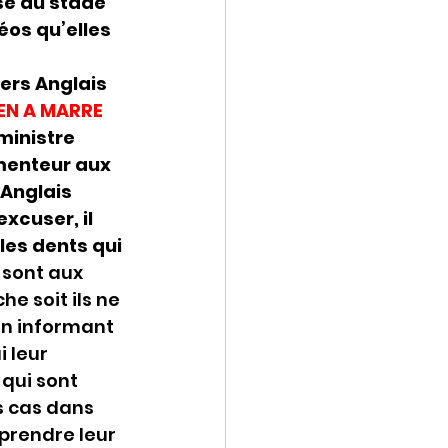
sé au stade 
éos qu’elles 
ers Anglais 
 EN A MARRE 
ministre 
menteur aux 
Anglais 
xcuser, il 
les dents qui 
sont aux 
e soit ils ne 
en informant 
 leur 
qui sont 
 cas dans 
prendre leur 