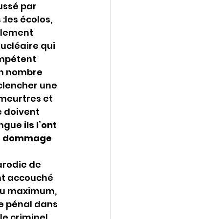
ussé par 
les écolos, 
llement 
ucléaire qui 
mpétent 
un nombre 
clencher une 
 meurtres et 
e doivent 
ingue 
ils l’ont 
est dommage 
arodie de 
nt accouché 
au maximum, 
e pénal dans 
le criminel 