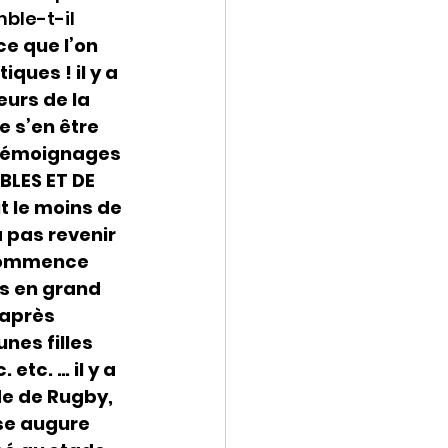
ble-t-il 
e que l’on 
ques ! il y a 
urs de la 
e s’en être 
 témoignages 
BLES ET DE 
t le moins de 
 pas revenir 
ecommence 
s en grand 
après 
nes filles 
etc. … il y a 
e de Rugby, 
se augure 