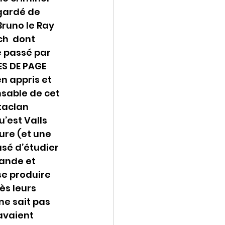
 gardé de 
runo le Ray 
h  dont 
e passé par 
ES DE PAGE 
n appris et 
nsable de cet 
taclan 
’est Valls 
re (et une 
usé d’étudier 
lande et 
se produire 
ès leurs 
ne sait pas 
avaient 