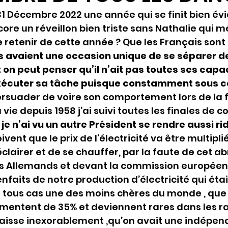
1 Décembre 2022 une année qui se finit bien é
core un réveillon bien triste sans Nathalie qui
 retenir de cette année ? Que les Français sont
ls avaient une occasion unique de se séparer de
n peut penser qu’il n’ait pas toutes ses capac
xécuter sa tâche puisque constamment sous 
persuader de voire son comportement lors de la f
vie depuis 1958 j’ai suivi toutes les finales de c
je n’ai vu un autre Président se rendre aussi rid
vent que le prix de l’électricité va être multiplié
airer et de se chauffer, par la faute de cet abru
s Allemands et devant la commission européenn
enfaits de notre production d’électricité qui éta
n tous cas une des moins chères du monde , que 
mentent de 35% et deviennent rares dans les ra
 baisse inexorablement ,qu’on avait une indépe