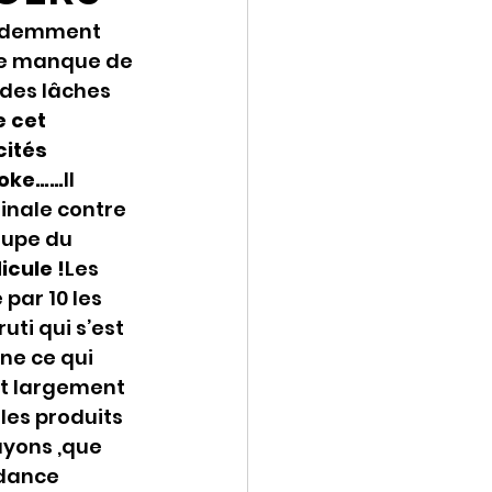
videmment 
 me manque de 
 des lâches 
 cet 
ités 
coke……
Il 
inale contre 
oupe du 
icule !
Les 
 par 10 les 
ti qui s’est 
e ce qui 
it largement 
les produits 
yons ,que 
ndance 