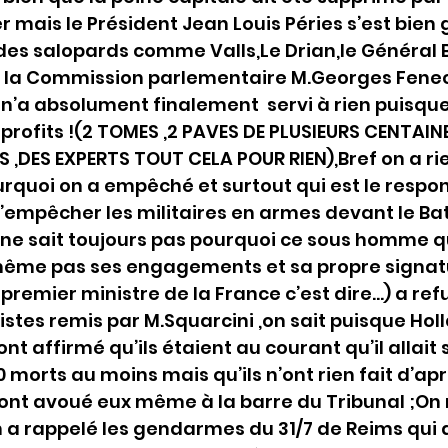
r mais le Président Jean Louis Péries s’est bien
des salopards comme Valls,Le Drian,le Général B
de la Commission parlementaire M.Georges Fenec
l n’a absolument finalement  servi à rien puisqu
 profits !(2 TOMES ,2 PAVES DE PLUSIEURS CENTAIN
,DES EXPERTS TOUT CELA POUR RIEN),Bref on a rie
urquoi on a empêché et surtout qui est le respo
’empêcher les militaires en armes devant le Ba
on ne sait toujours pas pourquoi ce sous homme qu
même pas ses engagements et sa propre signatu
premier ministre de la France c’est dire…) a ref
distes remis par M.Squarcini ,on sait puisque Hol
 affirmé qu’ils étaient au courant qu’il allait 
 morts au moins mais qu’ils n’ont rien fait d’apr
l’ont avoué eux même à la barre du Tribunal ;On 
n a rappelé les gendarmes du 31/7 de Reims qui 