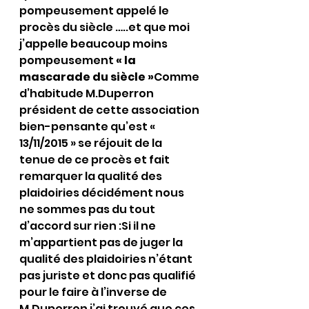
pompeusement appelé le 
procès du siècle …..et que moi 
j’appelle beaucoup moins 
pompeusement 
« la 
mascarade du siècle »
Comme 
d’habitude M.Duperron 
président de cette association 
bien-pensante qu’est « 
13/11/2015 » se réjouit de la 
tenue de ce procès et fait 
remarquer la qualité des 
plaidoiries décidément nous 
ne sommes pas du tout 
d’accord sur rien :Si il ne 
m’appartient pas de juger la 
qualité des plaidoiries n’étant 
pas juriste et donc pas qualifié 
pour le faire à l’inverse de 
M.Duperron j’ai trouvé que ces 