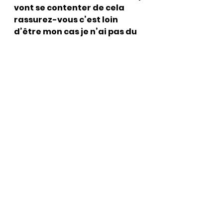
vont se contenter de cela 
rassurez-vous c’est loin 
d’être mon cas je n’ai pas du 
tout l’intention d’en rester là 
il faudra que les 
incompétents qui nous 
dirigent ayant commis des 
fautes paient et c’est 
désormais ce à quoi je vais 
m’attacher j’étais seul nous 
sommes maintenant 3 
puisque 2 officiers de 
gendarmerie désormais 
viennent également 
m’épauler par leur 
témoignage d’autres sans 
nul doute vont suivre………….et 
je ne doute pas un seul 
instant qu’un jour la vérité 