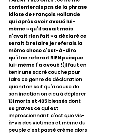
contenterais pas de la phrase 
idiote de François Hollande 
qui après avoir avoué lui-
même « qu’il savait mais 
n’avait rien fait » a déclaré ce 
serait à refaire je referais la 
même chose c’est-à-dire 
qu’il ne referait RIEN puisque 
lui-même l’a avoué !
(il faut en 
tenir une sacré couche pour 
faire ce genre de déclaration 
quand on sait qu’à cause de 
son inaction on a eu à déplorer 
131 morts et 485 blessés dont 
99 graves ce qui est 
impressionnant  c’est que vis-
à-vis des victimes et même du 
peuple c’est passé crème alors 