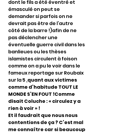
dont le fils a été éventré et 
émasculé on peut se 
demander si parfois on ne 
devrait pas être de l’autre 
côté de la barre !)afin de ne 
pas déclencher une 
éventuelle guerre civil dans les 
banlieues ou les thèses 
islamistes circulent à foison 
comme on a pu le voir dans le 
fameux reportage sur Roubaix 
sur la 5 ,
quant aux victimes 
comme d’habitude TOUT LE 
MONDE S’EN FOUT !Comme 
disait Coluche : « circulez y a 
rien à voir » !
Et il faudrait que nous nous 
contentions de ça ? C’est mal 
me connaître car si beaucoup 