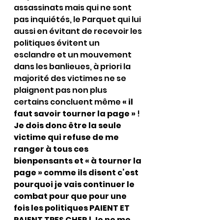
assassinats mais qui ne sont 
pas inquiétés, le Parquet qui lui 
aussi en évitant de recevoir les 
politiques évitent un 
esclandre et un mouvement 
dans les banlieues, à priori la 
majorité des victimes ne se 
plaignent pas non plus 
certains concluent même 
« il 
faut savoir tourner la page »
 !
Je dois donc être la seule 
victime qui refuse de me 
ranger à tous ces 
bienpensants et « à tourner la 
page » comme ils disent c’est 
pourquoi je vais continuer le 
combat pour que pour une 
fois les politiques PAIENT ET 
PAIENT TRES CHER ! Je ne me 