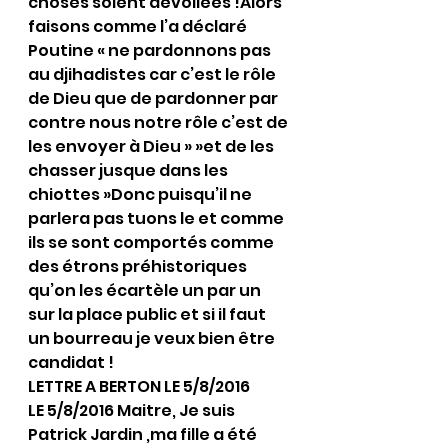
choses soient dévoilées !Alors 
faisons comme l’a déclaré 
Poutine « ne pardonnons pas 
au djihadistes car c’est le rôle 
de Dieu que de pardonner par 
contre nous notre rôle c’est de 
les envoyer à Dieu » »et de les 
chasser jusque dans les 
chiottes »Donc puisqu’il ne 
parlera pas tuons le et comme 
ils se sont comportés comme 
des étrons préhistoriques 
qu’on les écartèle un par un 
sur la place public et si il faut 
un bourreau je veux bien être 
candidat !
LETTRE A BERTON LE 5/8/2016
LE 5/8/2016 Maitre, Je suis 
Patrick Jardin ,ma fille a été 