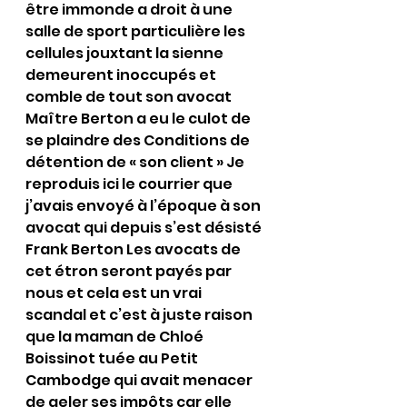
être immonde a droit à une 
salle de sport particulière les 
cellules jouxtant la sienne 
demeurent inoccupés et 
comble de tout son avocat 
Maître Berton a eu le culot de 
se plaindre des Conditions de 
détention de « son client » Je 
reproduis ici le courrier que 
j’avais envoyé à l’époque à son 
avocat qui depuis s’est désisté 
Frank Berton Les avocats de 
cet étron seront payés par 
nous et cela est un vrai 
scandal et c’est à juste raison 
que la maman de Chloé 
Boissinot tuée au Petit 
Cambodge qui avait menacer 
de geler ses impôts car elle 