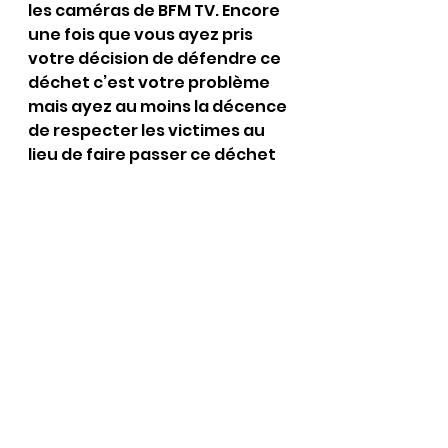
les caméras de BFM TV. Encore 
une fois que vous ayez pris 
votre décision de défendre ce 
déchet c’est votre problème 
mais ayez au moins la décence 
de respecter les victimes au 
lieu de faire passer ce déchet 
pour quelqu’un de 
respectable…..quand vous 
dites lors de cet interview « 
nous allons déposer plainte 
pour atteinte à la vie privée 
car c’est au moins la seule 
chose qu’il lui reste « AVEZ-
VOUS PENSEUNE SEULE SECONDE 
A CE QU’IL NOUS RESTE NOUS LES 
VICTIMES ???? Ce déchet m’a 
enlevé ce que j’avais de plus 
cher :mon enfant il m’a privé 