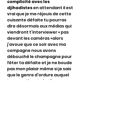
complicité avec les 
djihadistes 
en attendant il est 
vrai que je me réjouis de cette 
cuisante défaite tu pourras 
dire désormais aux médias qui 
viendront t’interviewer « pas 
devant les caméras »alors 
j’avoue que ce soir avec ma 
compagne nous avons 
débouché le champagne pour 
fêter ta défaite et je ne boude 
pas mon plaisir même si je sais 
que le genre d’ordure auquel 
tu appartiens tu les fous 
dehors par la porte ils rentrent 
par la fenêtre donc je resterais 
vigilant…….je ne dois pas être le 
seul à fêter cet évènement 
car cela a du te saouler vu que 