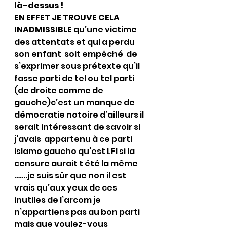
là-dessus !
EN EFFET JE TROUVE CELA 
INADMISSIBLE 
qu’une victime 
des attentats et qui a perdu 
son enfant  soit empêché  de 
s’exprimer sous prétexte qu’il 
fasse parti de tel ou tel parti 
(de droite comme de 
gauche)c’est un manque de 
démocratie notoire d’ailleurs il 
serait intéressant de savoir si 
j’avais  appartenu à ce parti 
islamo gaucho qu’est LFI si la 
censure aurait t été la même 
…….je suis sûr que non il est 
vrais qu’aux yeux de ces 
inutiles de l’arcom je 
n’appartiens pas au bon parti 
mais que voulez-vous 