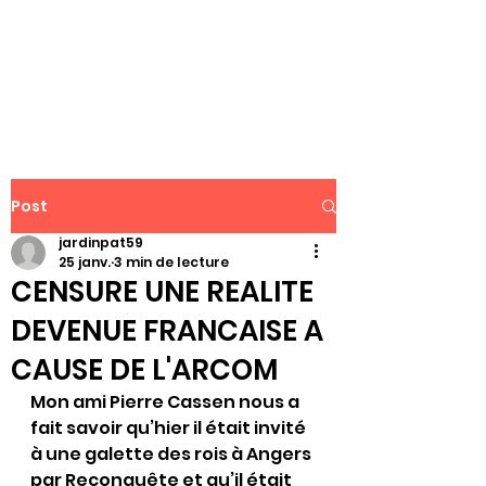
WWW.PATJAR.FR
Post
jardinpat59
25 janv.
3 min de lecture
CENSURE UNE REALITE
DEVENUE FRANCAISE A
CAUSE DE L'ARCOM
Mon ami Pierre Cassen nous a 
fait savoir qu’hier il était invité 
à une galette des rois à Angers 
par Reconquête et qu’il était 