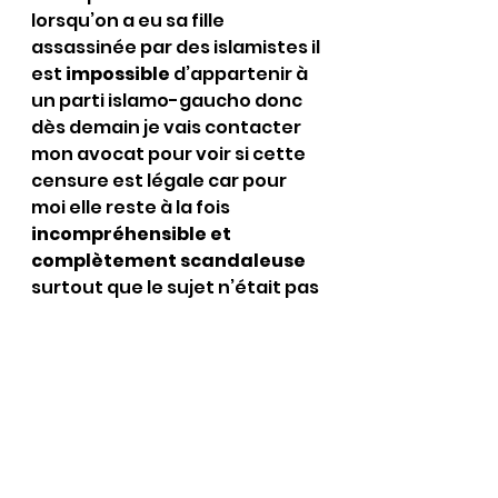
lorsqu’on a eu sa fille 
assassinée par des islamistes il 
est 
impossible
 d’appartenir à 
un parti islamo-gaucho donc 
dès demain je vais contacter 
mon avocat pour voir si cette 
censure est légale car pour 
moi elle reste à la fois 
incompréhensible et 
complètement scandaleuse
surtout que le sujet n’était pas 
du tout un sujet politique mais 
« les familles de proches de 
victimes qui s’expriment dans 
les médias »et bien entendu le 
combat va continuer et bien 
entendu cela fera l’objet d’un 
article supplémentaire dans 