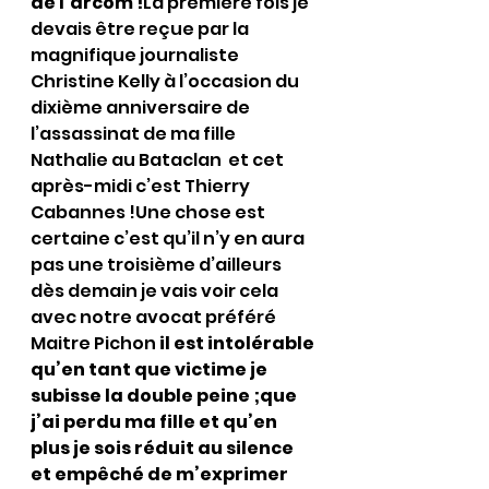
de l’arcom !
La première fois je 
devais être reçue par la 
magnifique journaliste 
Christine Kelly à l’occasion du 
dixième anniversaire de 
l’assassinat de ma fille 
Nathalie au Bataclan  et cet 
après-midi c’est Thierry 
Cabannes !Une chose est 
certaine c’est qu’il n’y en aura 
pas une troisième d’ailleurs 
dès demain je vais voir cela 
avec notre avocat préféré 
Maitre Pichon 
il est intolérable 
qu’en tant que victime je 
subisse la double peine ;que 
j’ai perdu ma fille et qu’en 
plus je sois réduit au silence 
et empêché de m’exprimer 