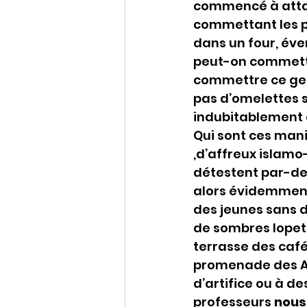
commencé à attaq
commettant les pi
dans un four, év
peut-on commettr
commettre ce genr
pas d’omelettes 
indubitablement d
Qui sont ces mani
,d’affreux islamo-
détestent par-des
alors évidemment 
des jeunes sans d
de sombres lopett
terrasse des café
promenade des An
d’artifice ou à d
professeurs 
nous