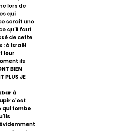
e lors de 
es qui 
ce serait une 
e qu’il faut 
ssé de cette 
: à Israël 
 leur 
oment ils 
ONT BIEN 
T PLUS JE 
kbar à 
upir c’est 
 qui tombe 
’ils 
s évidemment 