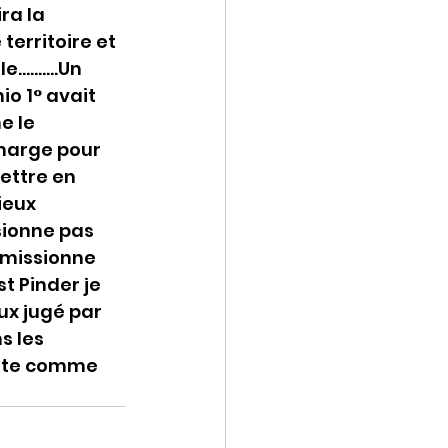
ra la 
erritoire et 
le……….Un 
o 1° avait 
 le 
charge pour 
ettre en 
ieux 
ionne pas 
émissionne 
t Pinder je 
ux jugé par 
s les 
ante comme 