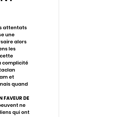
s attentats 
e une 
saire alors 
ns les 
cette 
 complicité 
taclan 
am et 
 mais quand 
 FAVEUR DE 
 peuvent ne 
iens qui ont 