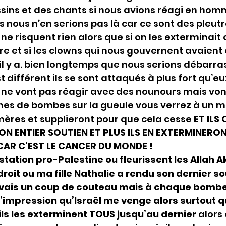
sins et des chants si nous avions réagi en homm
 nous n’en serions pas là car ce sont des pleutr
 ne risquent rien alors que si on les exterminait 
re et si les clowns qui nous gouvernent avaient c
il y a. bien longtemps que nous serions débarra
 différent ils se sont attaqués à plus fort qu’eux 
 ne vont pas réagir avec des nounours mais vont
nes de bombes sur la gueule vous verrez à un m
mères et supplieront pour que cela cesse 
ET ILS 
ON ENTIER SOUTIEN ET PLUS ILS EN EXTERMINERON
CAR C’EST LE CANCER DU MONDE !
ation pro-Palestine ou fleurissent les Allah A
roit ou ma fille Nathalie a rendu son dernier so
vais un coup de couteau mais à chaque bombe
l’impression qu’Israël me venge alors surtout qu
ils les exterminent TOUS jusqu’au dernier
 alor