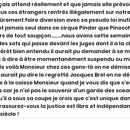
is attend réellement et que jamais elle prévoi
us ces étrangers rentrés illégalement sur notre t
ement faire diversion avec sa pseudo loi inuti
t jamais seul dans ce cirque Pinder que Pinocchi
rs de tout soupçon………nous avons cette semaine
es sots qui passe devant les juges dont il a la 
intérêt bien entendu il aurait pu demander à se m
est à dire à être momentanément suspendu ou m
s voilà Monsieur chez ces gens-là on ne démiss
urait pu dire le regretté Jacques Brel on ne d
 à la caisse Monsieur quand je vous dis que c’es
car je n’ai pas le souvenir d’un garde des scea
il a sous sa coupe je crois que c’est unique dan
assurez-vous la justice est libre et indépend
siècle !