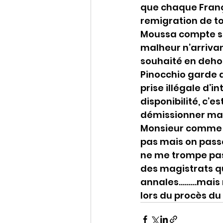
que chaque França
remigration de to
Moussa compte sûr
malheur n’arrivan
souhaité en deho
Pinocchio garde d
prise illégale d’
disponibilité, c’
démissionner mai
Monsieur comme a
pas mais on passe
ne me trompe pas 
des magistrats qu’
annales………mais r
lors du procès du 