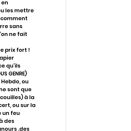
 en 
u les mettre 
s comment 
rre sans 
on ne fait 
prix fort !
apier 
e qu’ils 
US GENRE) 
 Hebdo, ou 
ne sont que 
ouilles) à la 
rt, ou sur la 
 un feu 
à des 
nours ,des 