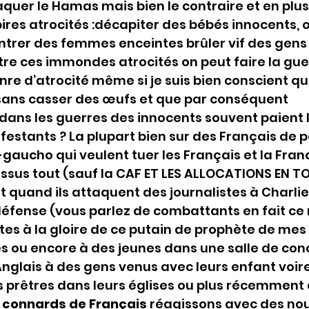
uer le Hamas mais bien le contraire et en plus
res atrocités :décapiter des bébés innocents, o
entrer des femmes enceintes brûler vif des gen
e ces immondes atrocités on peut faire la gue
e d’atrocité même si je suis bien conscient qu’
sans casser des œufs et que par conséquent 
ans les guerres des innocents souvent paient le 
festants ? La plupart bien sur des Français de p
gaucho qui veulent tuer les Français et la Franc
sus tout (sauf la CAF ET LES ALLOCATIONS EN TO
quand ils attaquent des journalistes à Charlie
éfense (vous parlez de combattants en fait ce 
es à la gloire de ce putain de prophète de mes c
s ou encore à des jeunes dans une salle de conce
glais à des gens venus avec leurs enfant voire
es prêtres dans leurs églises ou plus récemment 
 connards de Français 
réagissons avec des nou