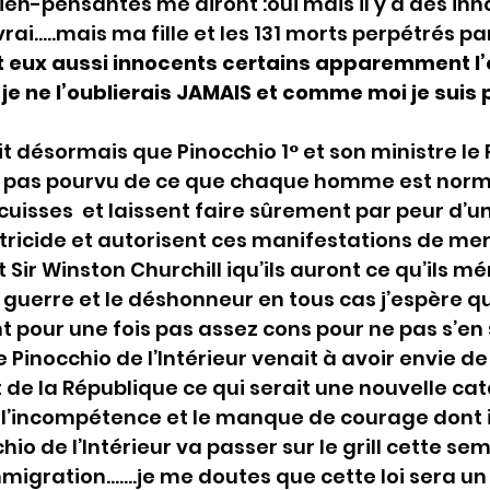
en-pensantes me diront :oui mais il y a des inn
rai…..mais ma fille et les 131 morts perpétrés pa
t eux aussi innocents certains apparemment l’o
je ne l’oublierais JAMAIS et comme moi je suis po
t désormais que Pinocchio 1° et son ministre le 
ont pas pourvu de ce que chaque homme est nor
cuisses  et laissent faire sûrement par peur d’un
ricide et autorisent ces manifestations de mer
ir Winston Churchill iqu’ils auront ce qu’ils mér
la guerre et le déshonneur en tous cas j’espère qu
t pour une fois pas assez cons pour ne pas s’en 
 Pinocchio de l’Intérieur venait à avoir envie de
e la République ce qui serait une nouvelle ca
 l’incompétence et le manque de courage dont il
hio de l’Intérieur va passer sur le grill cette se
immigration…….je me doutes que cette loi sera un