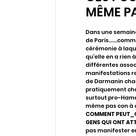
MÊME PA
Dans une semaine 
de Paris…….comme
cérémonie à laque
qu’elle en a rien 
différentes assoc
manifestations re
de Darmanin chaq
pratiquement cha
surtout pro-Hama
même pas con à c
COMMENT PEUT_ON
GENS QUI ONT AT
pas manifester en