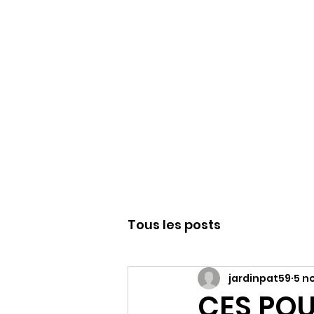
WWW.PATJAR.F
Tous les posts
jardinpat59
5 n
CES POU