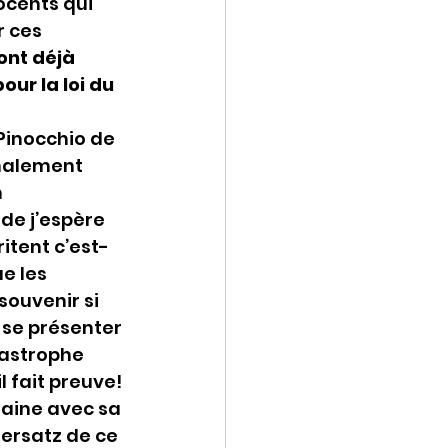
ocents qui 
r ces 
nt déjà 
ur la loi du 
Pinocchio de 
malement 
 
de j’espère 
itent c’est-
e les 
souvenir si 
 se présenter 
tastrophe 
 fait preuve! 
maine avec sa 
 ersatz de ce 