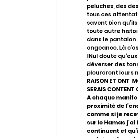
peluches, des des
tous ces attentats
savent bien qu’ils
toute autre histoi
dans le pantalon 
engeance. Là c’est
!Nul doute qu’eux
déverser des ton
pleureront leurs 
RAISON ET ONT  M
SERAIS CONTENT 
A chaque manifest
proximité de l’end
comme si je rece
sur le Hamas j’ai 
continuent et qu’