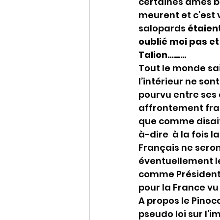
certaines âmes bi
meurent et c’est v
salopards 
étaien
oublié moi pas et 
Talion………
Tout le monde sai
l’intérieur ne s
pourvu entre ses 
affrontement frat
que comme disait S
à-dire  à la fois 
Français ne seron
éventuellement le
comme Président d
pour la France vu
A propos le Pinocc
pseudo loi sur l’