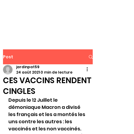
WWW.PATJAR.FR
Post
jardinpat59
24 août 2021
3 min de lecture
CES VACCINS RENDENT
CINGLES
Depuis le 12 Juillet le 
démoniaque Macron a divisé 
les français et les a montés les 
uns contre les autres : les 
vaccinés et les non vaccinés. 