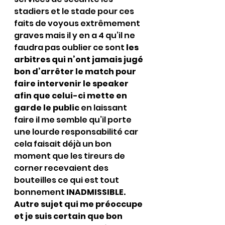
stadiers et le stade pour ces 
faits de voyous extrêmement 
graves mais il y en a 4 qu’il ne 
faudra pas oublier ce sont 
les 
arbitres qui n’ont jamais jugé 
bon d’arrêter le match pour 
faire intervenir le speaker 
afin que celui-ci mette en 
garde le public
 en laissant 
faire il me semble qu’il porte 
une lourde responsabilité car 
cela faisait déjà un bon 
moment que les tireurs de 
corner recevaient des 
bouteilles ce qui est tout 
bonnement 
INADMISSIBLE.
Autre sujet qui me préoccupe 
et je suis certain que bon 