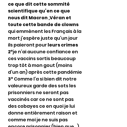
ce que dit cette sommité 
scientifique qu’en ce que 
nous dit Macron ,Véran et 
toute cette bande de clowns
qui emmènent les Français à la 
mort j’espère juste qu’un jour 
ils paieront pour 
leurs crimes
2
°je n’ai aucune confiance en 
ces vaccins sortis beaucoup 
trop tôt à mon gout (moins 
d’un an) après cette pandémie
3
° Comme l’a si bien dit notre 
valeureux garde des sots les 
prisonniers ne seront pas 
vaccinés car ce ne sont pas 
des cobayes ce en quoi je lui 
donne entièrement raison et 
comme moi je ne suis pas 
encore prisonnier (bien que…) 