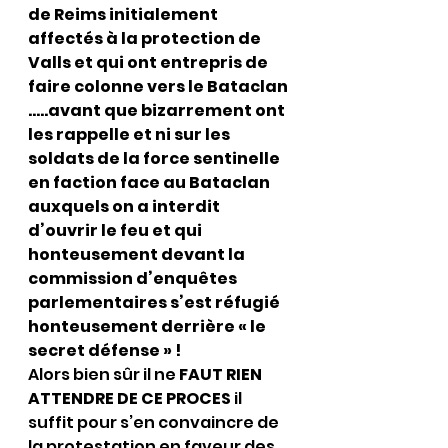
de Reims initialement 
affectés à la protection de 
Valls et qui ont entrepris de 
faire colonne vers le Bataclan 
…..avant que bizarrement ont 
les rappelle et ni sur les 
soldats de la force sentinelle 
en faction face au Bataclan 
auxquels on a interdit 
d’ouvrir le feu et qui 
honteusement devant la 
commission d’enquêtes 
parlementaires s’est réfugié 
honteusement derrière « le 
secret défense » !
Alors bien sûr il ne 
FAUT RIEN 
ATTENDRE DE CE PROCES
 il 
suffit pour s’en convaincre de 
la protestation en faveur des 