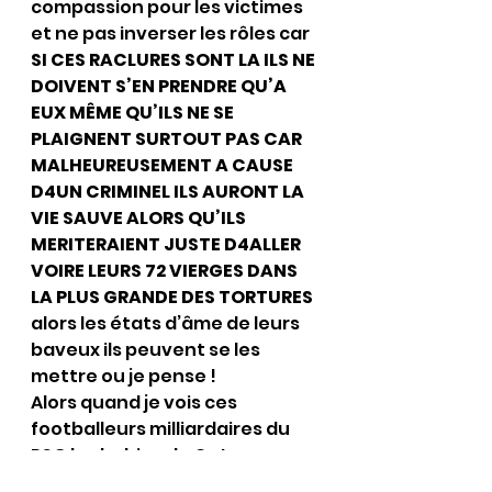
compassion pour les victimes 
et ne pas inverser les rôles car 
SI CES RACLURES SONT LA ILS NE 
DOIVENT S’EN PRENDRE QU’A 
EUX MÊME QU’ILS NE SE 
PLAIGNENT SURTOUT PAS CAR 
MALHEUREUSEMENT A CAUSE 
D4UN CRIMINEL ILS AURONT LA 
VIE SAUVE ALORS QU’ILS 
MERITERAIENT JUSTE D4ALLER 
VOIRE LEURS 72 VIERGES DANS 
LA PLUS GRANDE DES TORTURES 
alors les états d’âme de leurs 
baveux ils peuvent se les 
mettre ou je pense !
Alors quand je vois ces 
footballeurs milliardaires du 
PSG les larbins du Qatar 
mettre un genou à terre je suis 