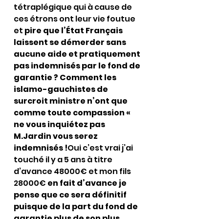
tétraplégique qui à cause de 
ces étrons ont leur vie foutue 
et 
pire que l’État Français 
laissent se démerder sans 
aucune aide et pratiquement 
pas indemnisés par le fond de 
garantie ? Comment les 
islamo-gauchistes de 
surcroit ministre n’ont que 
comme toute compassion « 
ne vous inquiétez pas 
M.Jardin vous serez 
indemnisés !
Oui c’est vrai j’ai 
touché il y a 5 ans à titre 
d’avance 48000€ et mon fils 
28000€
 en fait d’avance je 
pense que ce sera définitif 
puisque de la part du fond de 
garantie plus de son plus 