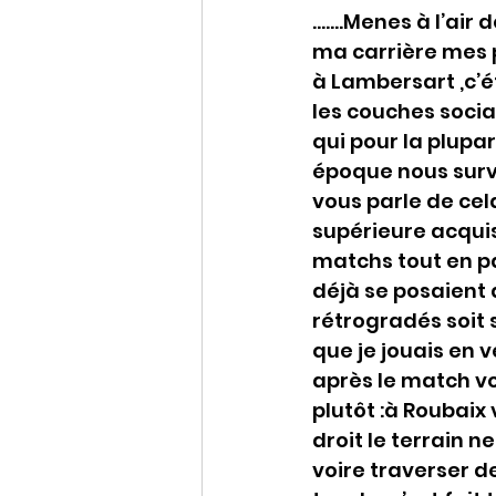
…….Menes à l’air 
ma carrière mes p
à Lambersart ,c’ét
les couches socia
qui pour la plupa
époque nous survo
vous parle de cela
supérieure acquis
matchs tout en pa
déjà se posaient 
rétrogradés soit s
que je jouais en v
après le match vo
plutôt :à Roubaix
droit le terrain n
voire traverser de