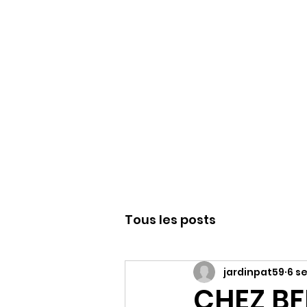
WWW.PATJAR.F
Tous les posts
jardinpat59
6 s
CHEZ BF