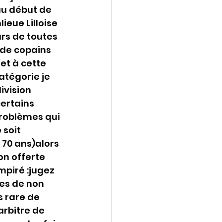
au début de 
eue Lilloise 
urs de toutes 
 de copains 
et à cette 
atégorie je 
ivision 
ertains 
problèmes qui 
soit 
 70 ans)alors 
on offerte 
mpiré :jugez 
es de non 
s rare de 
arbitre de 