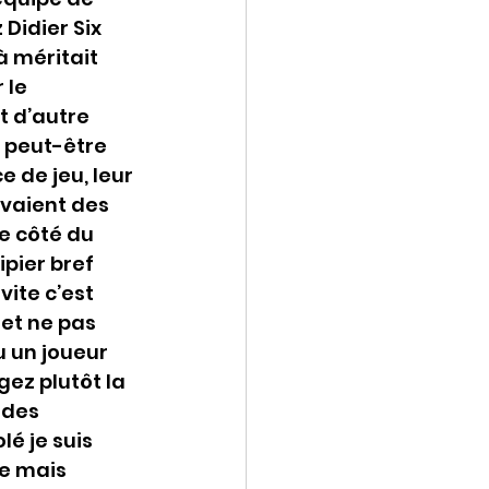
Didier Six 
à méritait 
 le 
t d’autre 
 peut-être 
 de jeu, leur 
avaient des 
e côté du 
pier bref 
ite c’est 
 et ne pas 
 un joueur 
ez plutôt la 
 des 
é je suis 
pe mais 