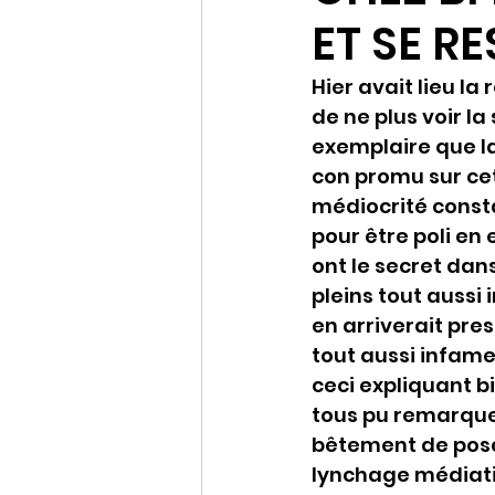
ET SE R
Hier avait lieu l
de ne plus voir l
exemplaire que la 
con promu sur cet
médiocrité consta
pour être poli en 
ont le secret da
pleins tout auss
en arriverait pre
tout aussi infame
ceci expliquant 
tous pu remarquer
bêtement de poser 
lynchage médiatiqu