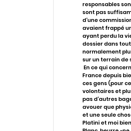
responsables sont
sont pas suffisam
d’une commission 
avaient frappé un
ayant perdu la vi
dossier dans tout
normalement plus 
sur un terrain de 
 En ce qui concer
France depuis bi
ces gens (pour ce
volontaires et pl
pas d’autres bagag
avouer que physiqu
et une seule chos
Platini et moi bie
Blanc ,beurre »ne 