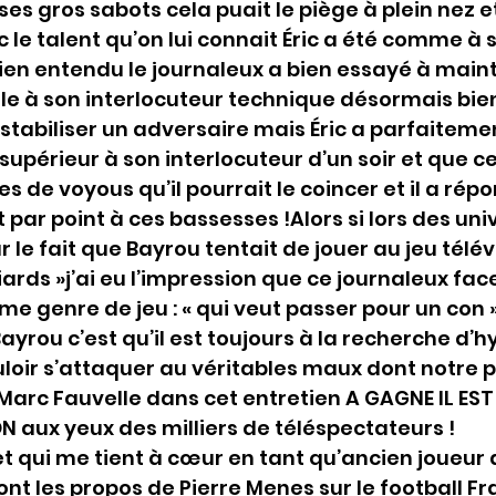
es gros sabots cela puait le piège à plein nez et
e talent qu’on lui connait Éric a été comme à 
ien entendu le journaleux a bien essayé à maint
le à son interlocuteur technique désormais bie
stabiliser un adversaire mais Éric a parfaitem
is supérieur à son interlocuteur d’un soir et que ce
 de voyous qu’il pourrait le coincer et il a répo
par point à ces bassesses !Alors si lors des univ
r le fait que Bayrou tentait de jouer au jeu télévi
ards »j’ai eu l’impression que ce journaleux face 
e genre de jeu : « qui veut passer pour un con »
ayrou c’est qu’il est toujours à la recherche d’
uloir s’attaquer au véritables maux dont notre p
Marc Fauvelle dans cet entretien A GAGNE IL ES
 aux yeux des milliers de téléspectateurs !
jet qui me tient à cœur en tant qu’ancien joueur 
ont les propos de Pierre Menes sur le football Fr