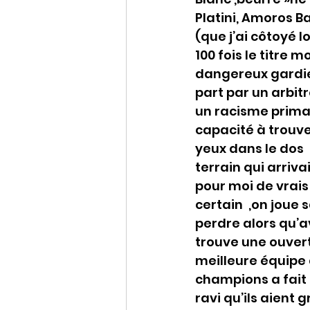
Platini, Amoros B
(que j’ai côtoyé 
100 fois le titre m
dangereux gardien
part par un arbit
un racisme primair
capacité à trouver
yeux dans le dos 
terrain qui arriva
pour moi de vrais
certain  ,on joue 
perdre alors qu’a
trouve une ouvert
meilleure équipe 
champions a fait 
ravi qu’ils aient 