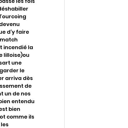
asse les fois 
éshabiller 
Tourcoing 
 devenu 
e d’y faire 
 match 
 incendié la 
 lilloise)ou 
sart une 
garder le 
r arriva dès 
issement de 
nt un de nos 
 bien entendu 
est bien 
oot comme ils 
les 