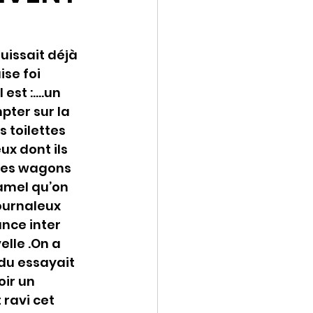
uissait déjà 
se foi 
 est :….un 
pter sur la 
 toilettes 
ux dont ils 
des wagons 
amel qu’on 
ournaleux 
nce inter 
lle .On a 
du essayait 
ir un 
ravi cet 