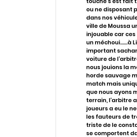
touche s’est fait 
ou ne disposant p
dans nos véhicul
ville de Moussa u
injouable car ces 
un méchoui……à Li
important sachant
voiture de l’arbit
nous jouions la 
horde sauvage mu
match mais uniqu
que nous ayons m
terrain, l’arbitre
joueurs a eu le n
les fauteurs de t
triste de le cons
se comportent dan