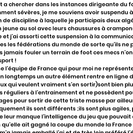
 a chercher dans les instances dirigeante du fo
ment sévères, je me souviens avoir suspendu à v
de discipline à laquelle je participais deux algé
 jeune au sol avec leurs chaussures à crampons
e et j’ai assorti cette suspension à la communica
es les fédérations du monde de sorte qu’ils ne 
jamais fouler un terrain de foot ces mecs n’ont 
sport !
ne l’équipe de France qui pour moi ne représente 
en longtemps un autre élément rentre en ligne 
ux qui veulent vraiment s’en sortir)sont bien plu
us réguliers à l’entrainement et ne possèdent pou
es pour sortir de cette triste masse par ailleurs
ement ils sont différents ;ils sont plus agiles, 
e leur manque l’intelligence du jeu que pouvait 
n qu’elle ait gagné la coupe du monde la France «
m’a jamais emballé j’ai et de très loin préféré l’