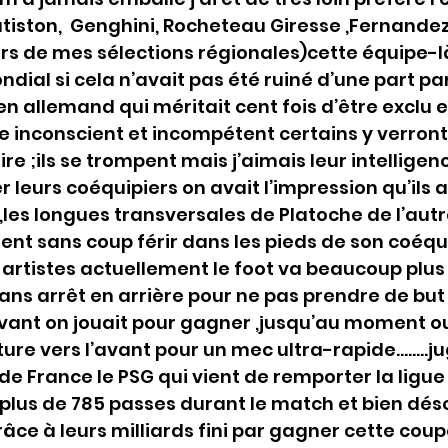
atiston,  Genghini, Rocheteau Giresse ,Fernandez 
lors de mes sélections régionales)cette équipe-l
ondial si cela n’avait pas été ruiné d’une part par
 allemand qui méritait cent fois d’être exclu e
re inconscient et incompétent certains y verront
e ;ils se trompent mais j’aimais leur intelligence
 leurs coéquipiers on avait l’impression qu’ils 
 ,les longues transversales de Platoche de l’autr
ient sans coup férir dans les pieds de son coéqui
 artistes actuellement le foot va beaucoup plus v
sans arrêt en arrière pour ne pas prendre de but
vant on jouait pour gagner ,jusqu’au moment ou
ure vers l’avant pour un mec ultra-rapide……..jug
de France le PSG qui vient de remporter la ligue
plus de 785 passes durant le match et bien désol
grâce à leurs milliards fini par gagner cette cou