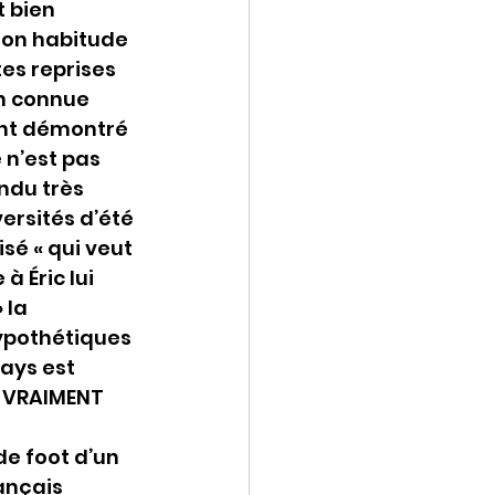
 bien 
son habitude 
es reprises 
n connue 
ent démontré 
 n’est pas 
ndu très 
ersités d’été 
sé « qui veut 
à Éric lui 
 la 
hypothétiques 
ays est 
T VRAIMENT 
de foot d’un 
ançais 