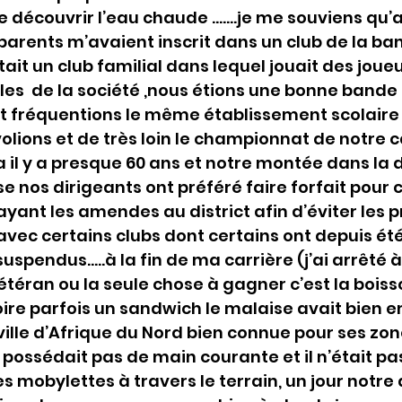
de découvrir l’eau chaude …….je me souviens qu’
arents m’avaient inscrit dans un club de la banli
ait un club familial dans lequel jouait des joue
les  de la société ,nous étions une bonne bande
rt fréquentions le même établissement scolaire 
lions et de très loin le championnat de notre c
 il y a presque 60 ans et notre montée dans la d
e nos dirigeants ont préféré faire forfait pour c
yant les amendes au district afin d’éviter les 
avec certains clubs dont certains ont depuis été 
uspendus…..à la fin de ma carrière (j’ai arrêté à
étéran ou la seule chose à gagner c’est la boiss
ire parfois un sandwich le malaise avait bien e
 ville d’Afrique du Nord bien connue pour ses zon
e possédait pas de main courante et il n’était pa
s mobylettes à travers le terrain, un jour notre 