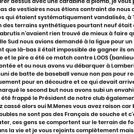
tirer dessus avec une carabine à plomb, je vous p
as de vestiaires nous étions contraint de nous d
es qui étaient systématiquement vandalisés, à 
n des terrains synthétiques pourtant neuf était
abrutis n’avaient rien trouvé de mieux à faire qu
lle Sud nous avions demandé à la ligue pour un
 que là-bas il était impossible de gagner ils ont
re et le pire a été ce match contre LOOS (banlieue
montée et ou nous avons vu débarquer à Lamber
ni de batte de baseball venue non pas pour re
ement pour en découdre et ce qui devait arrive
arqué le second but nous avons subi un envah
 a été frappé le Président de notre club égaleme
ez cassé alors oui M.Menes vous avez raison car
roubles ne sont pas des Français de souche et c’
tater, ces gens se comportent sur le terrain de f
s la vie et je vous rejoints complètement mais 