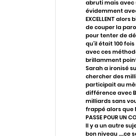
abruti mais avec s
évidemment avec l
EXCELLENT alors b
de couper la paro
pour tenter de dé
qu’il était 100 fo
avec ces méthodes
brillamment point 
Sarah a ironisé su
chercher des milli
participait au mêm
différence avec B
milliards sans vo
frappé alors que 
PASSE POUR UN CON
Il y a un autre su
bon niveau ….ce s