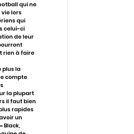
otball qui ne 
ie lors 
riens qui 
 celui-ci 
tion de leur 
pourront 
rien à faire 
plus la 
de compte 
s 
r la plupart 
 il faut bien 
plus rapides 
avoir un 
 Black, 
équipe de 