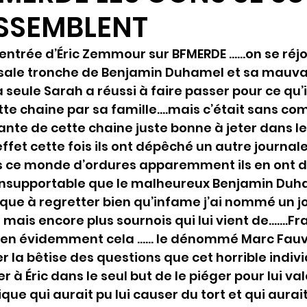
ESSEMBLENT
a rentrée d’Éric Zemmour sur BFMERDE ……on se réjo
a sale tronche de Benjamin Duhamel et sa mauvai
seule Sarah a réussi à faire passer pour ce qu’il
te chaine par sa famille….mais c’était sans com
nte de cette chaine juste bonne à jeter dans les
effet cette fois ils ont dépêché un autre journale
ns ce monde d’ordures apparemment ils en ont 
i insupportable que le malheureux Benjamin Duh
sque à regretter bien qu’infame j’ai nommé un j
 mais encore plus sournois qui lui vient de…….Fra
bien évidemment cela …… le dénommé Marc Fauve
 la bêtise des questions que cet horrible indivi
à Éric dans le seul but de le piéger pour lui valo
e qui aurait pu lui causer du tort et qui aurait 