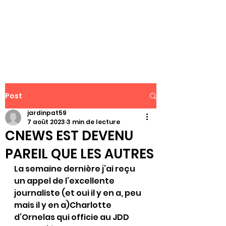
WWW.PATJAR.FR
Post
jardinpat59
7 août 2023
3 min de lecture
CNEWS EST DEVENU
PAREIL QUE LES AUTRES
La semaine dernière j’ai reçu 
un appel de l’excellente 
journaliste (et oui il y en a, peu 
mais il y en a)Charlotte 
d’Ornelas qui officie au JDD 