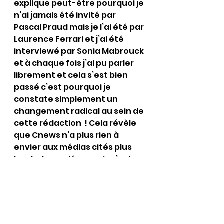
explique peut-être pourquoi je 
n’ai jamais été invité par 
Pascal Praud mais je l’ai été par 
Laurence Ferrari et j’ai été 
interviewé par Sonia Mabrouck 
et à chaque fois j’ai pu parler 
librement et cela s’est bien 
passé c’est pourquoi je 
constate simplement un 
changement radical au sein de 
cette rédaction  ! Cela révèle 
que Cnews n’a plus rien à 
envier aux médias cités plus 
haut et que désormais c’est 
devenu un média bien-
pensant à la solde de 
Pinochio1° et de toute sa 
bande il serait intéressant de 
savoir combien ils ont touché 