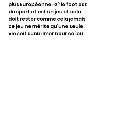
plus Européenne »2° le foot est 
du sport et est un jeu et cela 
doit rester comme cela jamais 
ce jeu ne mérite qu’une seule 
vie soit supprimer pour ce jeu 
j’estime que là aussi les 
dirigeants ont une très large 
responsabilité et n’auraient 
jamais du maintenir cette 
compétition 
dès l’annonce du 
premier drame survenu sur 
ces chantiers et à tout le 
moins ils auraient dû envoyer 
sur les lieux des inspecteurs 
chargés d’exiger que les lois 
des conditions de travail 
soient 
intégralement
respectées et pour le cas où le 
Qatar n’était pas capable de 