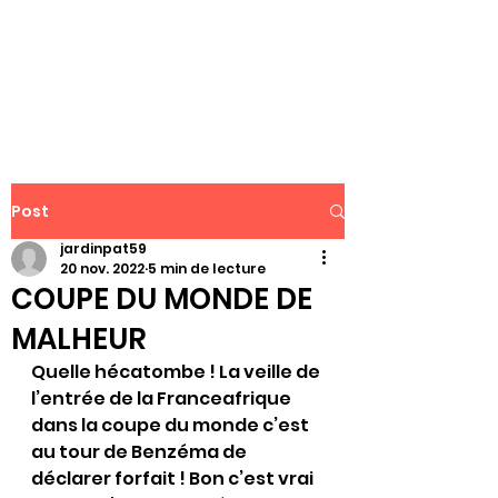
WWW.PATJAR.FR
Post
jardinpat59
20 nov. 2022
5 min de lecture
COUPE DU MONDE DE
MALHEUR
Quelle hécatombe ! La veille de 
l’entrée de la Franceafrique 
dans la coupe du monde c’est 
au tour de Benzéma de 
déclarer forfait ! Bon c’est vrai 