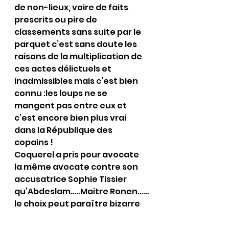
de non-lieux, voire de faits 
prescrits ou pire de 
classements sans suite par le 
parquet c’est sans doute les 
raisons de la multiplication de 
ces actes délictuels et 
inadmissibles mais c’est bien 
connu :les loups ne se 
mangent pas entre eux et 
c’est encore bien plus vrai 
dans la République des 
copains !
Coquerel a pris pour avocate 
la même avocate contre son 
accusatrice Sophie Tissier 
qu’Abdeslam…..Maitre Ronen……
le choix peut paraître bizarre 
mais en étudiant bien ,pas 
tant que ça quand on connaît 