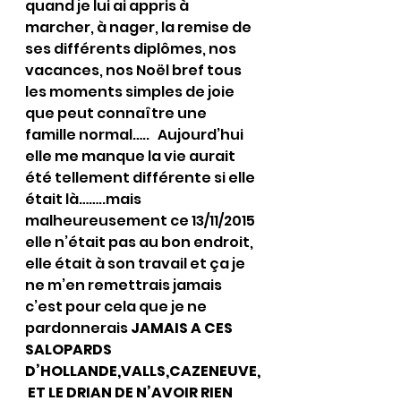
quand je lui ai appris à 
marcher, à nager, la remise de 
ses différents diplômes, nos 
vacances, nos Noël bref tous 
les moments simples de joie 
que peut connaître une 
famille normal…..   Aujourd’hui 
elle me manque la vie aurait 
été tellement différente si elle 
était là……..mais 
malheureusement ce 13/11/2015 
elle n’était pas au bon endroit, 
elle était à son travail et ça je 
ne m’en remettrais jamais 
c’est pour cela que je ne 
pardonnerais 
JAMAIS A CES 
SALOPARDS 
D’HOLLANDE,VALLS,CAZENEUVE,
 ET LE DRIAN DE N’AVOIR RIEN 