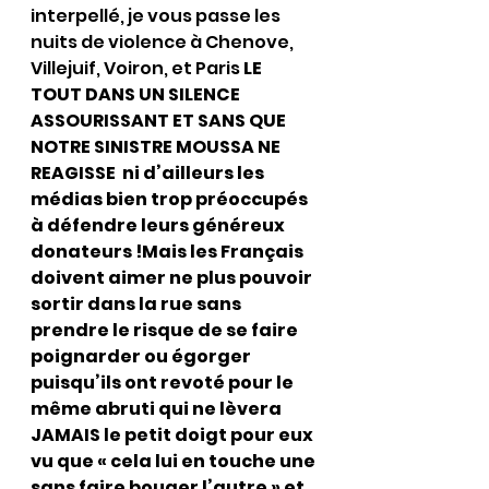
interpellé, je vous passe les 
nuits de violence à Chenove, 
Villejuif, Voiron, et Paris 
LE 
TOUT DANS UN SILENCE 
ASSOURISSANT ET SANS QUE 
NOTRE SINISTRE MOUSSA NE 
REAGISSE  ni d’ailleurs les 
médias bien trop préoccupés 
à défendre leurs généreux 
donateurs !Mais les Français 
doivent aimer ne plus pouvoir 
sortir dans la rue sans 
prendre le risque de se faire 
poignarder ou égorger 
puisqu’ils ont revoté pour le 
même abruti qui ne lèvera 
JAMAIS le petit doigt pour eux 
vu que « cela lui en touche une 
sans faire bouger l’autre » et 