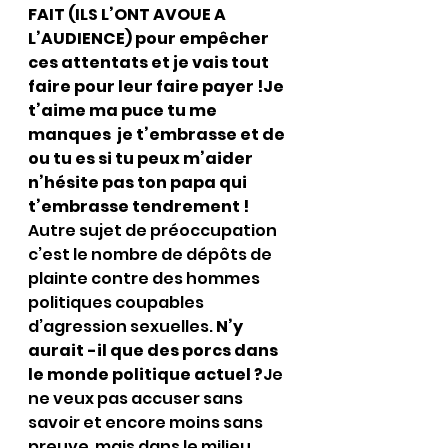
FAIT (ILS L’ONT AVOUE A 
L’AUDIENCE) pour empêcher 
ces attentats et je vais tout 
faire pour leur faire payer !Je 
t’aime ma puce tu me 
manques  je t’embrasse et de 
ou tu es si tu peux m’aider 
n’hésite pas ton papa qui 
t’embrasse tendrement !
Autre sujet de préoccupation 
c’est le nombre de dépôts de 
plainte contre des hommes 
politiques coupables 
d’agression sexuelles. 
N’y 
aurait -il que des porcs dans 
le monde politique actuel ?
Je 
ne veux pas accuser sans 
savoir et encore moins sans 
preuve  mais dans le milieu 