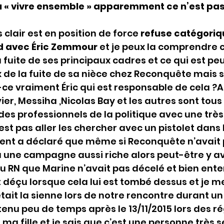
u « vivre ensemble » apparemment ce n’est pas 
clair est en position de force 
refuse catégoriq
d avec Éric Zemmour
 et je peux la comprendre ca
fuite de ses principaux cadres et ce qui est peut
 de la fuite de sa nièce chez Reconquête mais s
t-ce vraiment Éric qui est responsable de cela ?A
ier, Messiha ,Nicolas Bay et les autres sont tous
des professionnels de la politique avec une trè
est pas aller les chercher avec un pistolet dans 
t a déclaré que même si Reconquête n’avait p
 une campagne aussi riche alors peut-être y ava
u RN que Marine n’avait pas décelé et bien enten
éçu lorsque cela lui est tombé dessus et je m
était la sienne lors de notre rencontre durant u
t tenu peu de temps après le 13/11/2015 lors des r
ma fille et je sais que c’est une personne très s