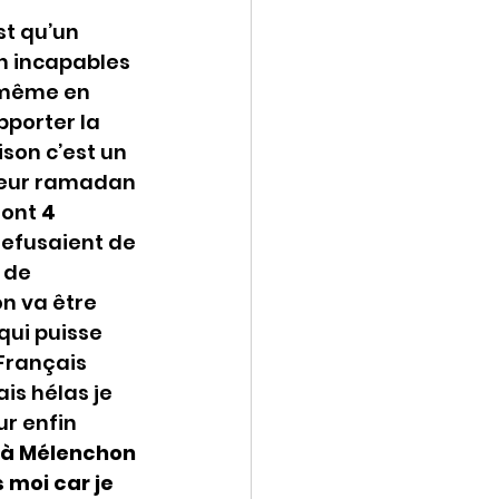
st qu’un 
n incapables 
 même en 
pporter la 
son c’est un 
 leur ramadan 
ont 
4 
 refusaient de 
 de 
on va être 
qui puisse 
Français 
is hélas je 
ur enfin 
e à Mélenchon 
 moi car je 