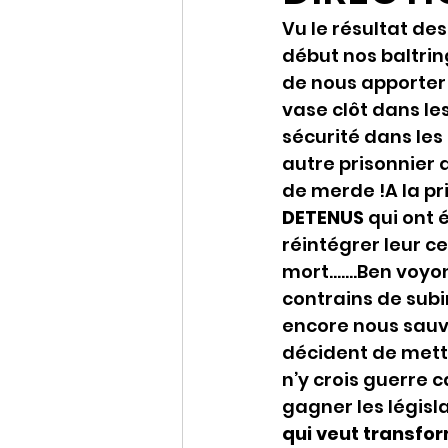
Vu le résultat des
début nos baltri
de nous apporter 
vase clôt dans le
sécurité dans les
autre prisonnier 
de merde !A la pr
DETENUS 
qui ont é
réintégrer leur c
mort…….Ben voyons
contrains de subi
encore nous sauv
décident de mettr
n’y crois guerre c
gagner les législa
qui veut transfor