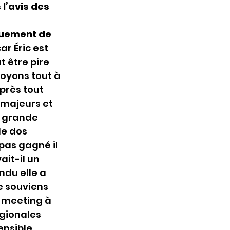
l’avis des 
uement de 
r Éric est 
 être pire 
oyons tout à 
près tout 
 majeurs et 
s grande 
le dos 
as gagné il 
it-il un 
du elle a 
e souviens 
n meeting à 
égionales 
ensible 