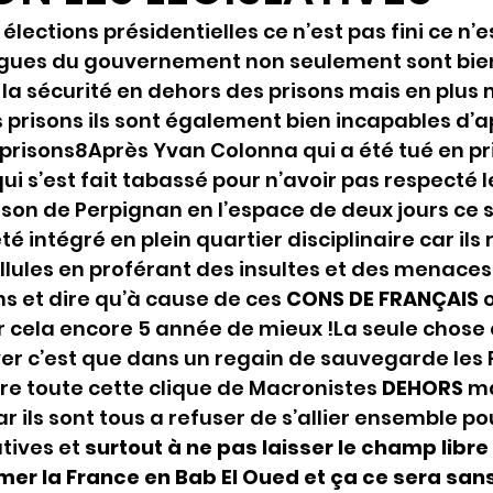
 élections présidentielles ce n’est pas fini ce n’e
ngues du gouvernement non seulement sont bie
la sécurité en dehors des prisons mais en plus
s prisons ils sont également bien incapables d’a
 prisons8Après Yvan Colonna qui a été tué en pri
qui s’est fait tabassé pour n’avoir pas respecté
ison de Perpignan en l’espace de deux jours ce s
té intégré en plein quartier disciplinaire car ils
ellules en proférant des insultes et des menaces
 et dire qu’à cause de ces 
CONS DE FRANÇAIS 
r cela encore 5 année de mieux !La seule chose 
er c’est que dans un regain de sauvegarde les 
e toute cette clique de Macronistes 
DEHORS 
ma
ar ils sont tous a refuser de s’allier ensemble po
tives et 
surtout à ne pas laisser le champ libr
mer la France en Bab El Oued et ça ce sera sans