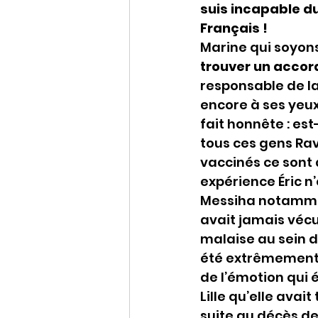
suis incapable d
Français !
Marine qui soyons 
trouver un accor
responsable de la 
encore à ses yeux
fait honnête : es
tous ces gens Rav
vaccinés ce sont 
expérience Éric n’
Messiha notammen
avait jamais vécu
malaise au sein d
été extrêmement d
de l’émotion qui 
Lille qu’elle avai
suite au décès de 