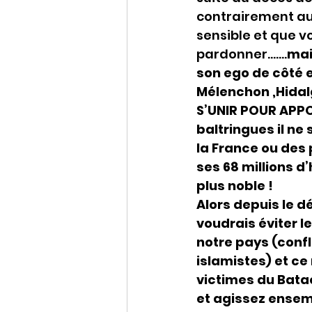
contrairement au
sensible et que vo
pardonner…….
mai
son ego de côté e
Mélenchon ,Hidal
S’UNIR POUR APPO
baltringues il ne
la France ou des p
ses 68 millions d
plus noble !
Alors depuis le dé
voudrais éviter le
notre pays (confli
islamistes) et ce
victimes du Bata
et agissez ensem