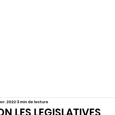
R
Accueil
S'abonner
Instagram
avr. 2022
3 min de lecture
ON LES LEGISLATIVES