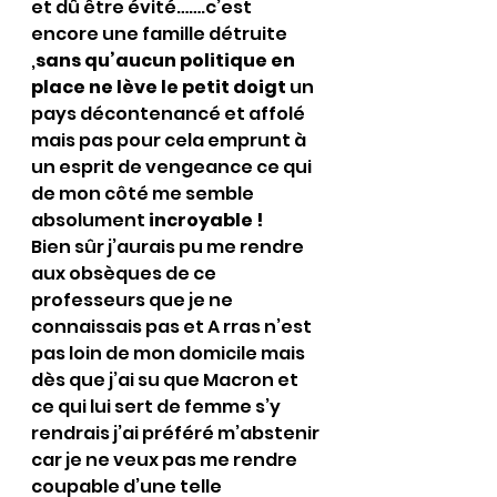
et dû être évité…….c’est 
encore une famille détruite 
,
sans qu’aucun politique en 
place ne lève le petit doigt 
un 
pays décontenancé et affolé 
mais pas pour cela emprunt à 
un esprit de vengeance ce qui 
de mon côté me semble 
absolument 
incroyable !
Bien sûr j’aurais pu me rendre 
aux obsèques de ce 
professeurs que je ne 
connaissais pas et A rras n’est 
pas loin de mon domicile mais 
dès que j’ai su que Macron et 
ce qui lui sert de femme s’y 
rendrais j’ai préféré m’abstenir 
car je ne veux pas me rendre 
coupable d’une telle 