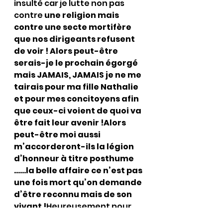
insulté car je lutte non pas 
contre 
une religion mais 
contre une secte mortifère 
que nos dirigeants refusent 
de voir ! Alors peut-être 
serais-je le prochain égorgé 
mais JAMAIS, JAMAIS je ne me 
tairais pour ma fille Nathalie 
et pour mes concitoyens afin 
que ceux-ci voient de quoi va 
être fait leur avenir !Alors 
peut-être moi aussi 
m’accorderont-ils la légion 
d’honneur à titre posthume 
……la belle affaire ce n’est pas 
une fois mort qu’on demande 
d’être reconnu mais de son 
vivant !
Heureusement pour 
une fois un parlementaire m’a 