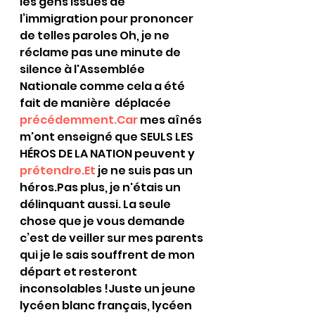
les gens issues de 
l’immigration pour prononcer 
de telles paroles Oh, je ne 
réclame pas une minute de 
silence à l'Assemblée 
Nationale comme cela a été 
fait de manière  déplacée 
précédemment.Car
 mes aînés 
m'ont enseigné que SEULS LES 
HÉROS DE LA NATION peuvent y 
prétendre.Et
 je ne suis pas un 
héros.Pas plus, je n'étais un 
délinquant aussi. La seule 
chose que je vous demande 
c’est de veiller sur mes parents 
qui je le sais souffrent de mon 
départ et resteront 
inconsolables !Juste un jeune 
lycéen blanc français, lycéen 