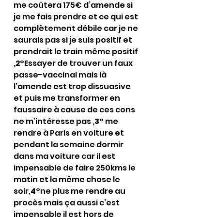
me coûtera 175€ d’amende si 
je me fais prendre et ce qui est 
complètement débile car je ne 
saurais pas si je suis positif et 
prendrait le train même positif 
,2°
Essayer de trouver un faux 
passe-vaccinal mais là 
l’amende est trop dissuasive 
et puis me transformer en 
faussaire à cause de ces cons 
ne m’intéresse pas ,
3°
 me 
rendre à Paris en voiture et 
pendant la semaine dormir 
dans ma voiture car il est 
impensable de faire 250kms le 
matin et la même chose le 
soir,
4°
ne plus me rendre au 
procès mais ça aussi c’est 
impensable il est hors de 