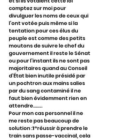
et si ils votaient cette loi 
comptez sur moi pour 
divulguer les noms de ceux qui 
l’ont votée puis même si la 
tentation pour ces élus du 
peuple est comme des petits 
moutons de suivre le chef du 
gouvernement il reste le Sénat 
ou pour l’instant ils ne sont pas 
majoritaires quand au Conseil 
d’État bien inutile présidé par 
un pochtron aux mains salies 
par du sang contaminé il ne 
faut bien évidemment rien en 
attendre……..
Pour mon cas personnel il ne 
me reste pas beaucoup de 
solution :
1°
réussir à prendre le 
train sans passe-vaccinal, cela 