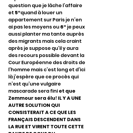
question que je lâche l’affaire 
et 
5°
quand à louer un 
appartement sur Paris je n’en 
ai pas les moyens ou 
6°
 je peux 
aussi planter ma tante auprès 
des migrants mais cela craint 
après je suppose qu’il y aura 
des recours possible devant la 
Cour Européenne des droits de 
l’homme mais c’est long et d’ici 
là j’espère que ce procès qui 
n’est qu’une vulgaire 
mascarade sera fini 
et que 
Zemmour sera élu
! 
IL Y A UNE 
AUTRE SOLUTION QUI 
CONSISTERAIT A CE QUE LES 
FRANÇAIS DESCENDENT DANS 
LA RUE ET VIRENT TOUTE CETTE 