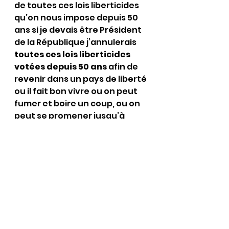
de toutes ces lois liberticides 
qu’on nous impose depuis 50 
ans si je devais être Président 
de la République j’annulerais 
toutes ces lois liberticides 
votées depuis 50 ans
 afin de 
revenir dans un pays de liberté 
ou il fait bon vivre ou on peut 
fumer et boire un coup, ou on 
peut se promener jusqu’à 
point d’heure sans risquer de 
prendre un coup de couteau 
ou se faire décapité ou on 
peut rouler sans ceinture sans 
radar, ou on peut très bien 
rouler avec une voiture de 
collection sans justifier d’une 
vignette débile Critair,ou on 
peut se rendre partout sans 