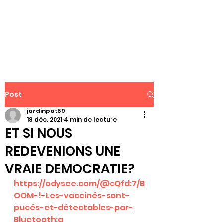
WWW.PATJAR.FR
Post
jardinpat59
18 déc. 2021
4 min de lecture
ET SI NOUS
REDEVENIONS UNE
VRAIE DEMOCRATIE?
https://odysee.com/@cQfd:7/B
OOM-!-Les-vaccinés-sont-
pucés-et-détectables-par-
Bluetooth:a