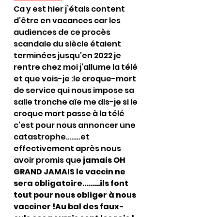
Ca y est hier j’étais content 
d’être en vacances car les 
audiences de ce procès 
scandale du siècle étaient 
terminées jusqu’en 2022 je 
rentre chez moi j’allume la télé 
et que vois-je :le croque-mort 
de service qui nous impose sa 
salle tronche aïe me dis-je si le 
croque mort passe à la télé 
c’est pour nous annoncer une 
catastrophe……..et 
effectivement après nous 
avoir promis que 
jamais OH 
GRAND JAMAIS le vaccin ne 
sera obligatoire………ils font 
tout pour nous obliger à nous 
vacciner !Au bal des faux-