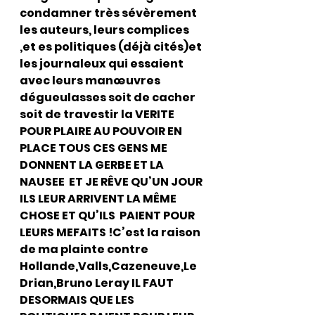
condamner très sévèrement 
les auteurs, leurs complices 
,et es politiques (déjà cités)et 
les journaleux qui essaient 
avec leurs manœuvres 
dégueulasses soit de cacher 
soit de travestir la VERITE 
POUR PLAIRE AU POUVOIR EN 
PLACE TOUS CES GENS ME 
DONNENT LA GERBE ET LA 
NAUSEE  ET JE RÊVE QU’UN JOUR 
ILS LEUR ARRIVENT LA MÊME 
CHOSE ET QU’ILS  PAIENT POUR 
LEURS MEFAITS !C’est la raison 
de ma plainte contre 
Hollande,Valls,Cazeneuve,Le 
Drian,Bruno Leray IL FAUT 
DESORMAIS QUE LES 