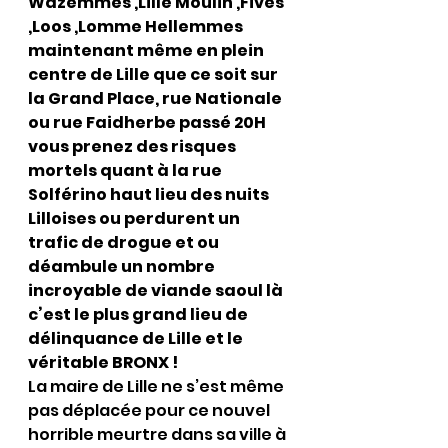
Wazemmes ,Lille Moulin ,Fives 
,Loos ,Lomme Hellemmes 
maintenant même en plein 
centre de Lille que ce soit sur 
la Grand Place, rue Nationale 
ou rue Faidherbe passé 20H 
vous prenez des risques 
mortels quant à la rue 
Solférino haut lieu des nuits 
Lilloises ou perdurent un 
trafic de drogue et ou 
déambule un nombre 
incroyable de viande saoul là 
c’est le plus grand lieu de 
délinquance de Lille et le 
véritable BRONX !
La maire de Lille ne s’est même 
pas déplacée pour ce nouvel  
horrible meurtre dans sa ville à 