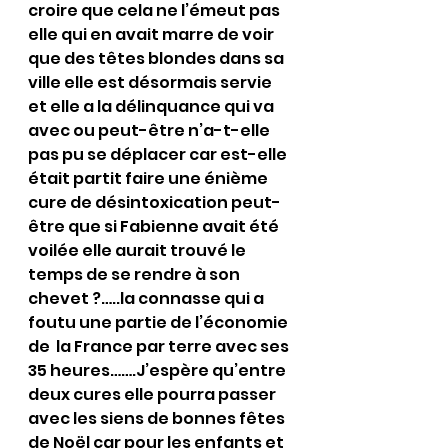
croire que cela ne l’émeut pas 
elle qui en avait marre de voir 
que des têtes blondes dans sa 
ville elle est désormais servie 
et elle a la délinquance qui va 
avec ou peut-être n’a-t-elle 
pas pu se déplacer car est-elle 
était partit faire une énième 
cure de désintoxication peut-
être que si Fabienne avait été 
voilée elle aurait trouvé le 
temps de se rendre à son 
chevet ?…..la connasse qui a 
foutu une partie de l’économie 
de  la France par terre avec ses 
35 heures…….J’espère qu’entre 
deux cures elle pourra passer 
avec les siens de bonnes fêtes 
de Noël car pour les enfants et 