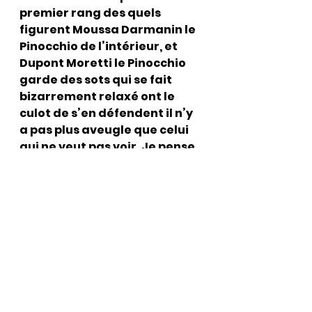
premier rang des quels 
figurent Moussa Darmanin le 
Pinocchio de l’intérieur, et 
Dupont Moretti le Pinocchio 
garde des sots qui se fait 
bizarrement relaxé ont le 
culot de s’en défendent il n’y 
a pas plus aveugle que celui 
qui ne veut pas voir .Je pense 
sincèrement que leur cécité 
va se retourner contre eux et 
que ce n’est pas du tout 
l’ultra droite comme ils 
aiment nous le rabâcher qui 
va se révolter mais plus 
simplement les Français qui 
en ont ultra marre de leur 
incompétence de leur 