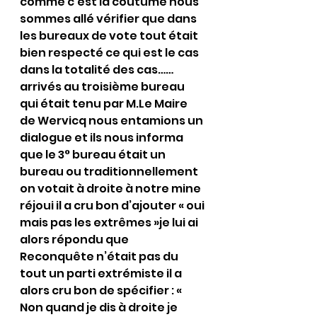
comme c’est la coutume nous 
sommes allé vérifier que dans 
les bureaux de vote tout était 
bien respecté ce qui est le cas 
dans la totalité des cas……
arrivés au troisième bureau 
qui était tenu par M.Le Maire 
de Wervicq nous entamions un 
dialogue et ils nous informa 
que le 3° bureau était un 
bureau ou traditionnellement 
on votait à droite à notre mine 
réjoui il a cru bon d’ajouter « oui 
mais pas les extrêmes »je lui ai 
alors répondu que 
Reconquête n’était pas du 
tout un parti extrémiste il a 
alors cru bon de spécifier : « 
Non quand je dis à droite je 