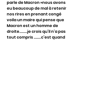
parle de Macron »nous avons 
eu beaucoup de mal à retenir 
nos rires en prenant congé 
voila un maire qui pense que 
Macron est un homme de 
droite………je crois qu’il n’a pas 
tout compris ……..c’est quand 
même grave de la part d’un 
maire !
Voir tout
Posts récents