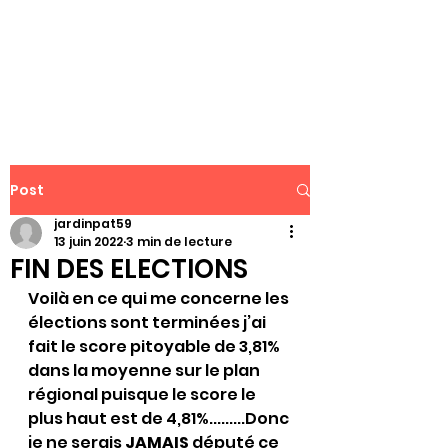
WWW.PATJAR.FR
Post
jardinpat59
13 juin 2022
3 min de lecture
FIN DES ELECTIONS
Voilà en ce qui me concerne les 
élections sont terminées j’ai 
fait le score pitoyable de 3,81% 
dans la moyenne sur le plan 
régional puisque le score le 
plus haut est de 4,81%.........Donc 
je ne serais 
JAMAIS
 député ce 