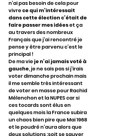
n’ai pas besoin de cela pour 
vivre 
ce qui m’intéressait 
dans cette élection c’était de 
faire passer mes idées
 et ça 
au travers des nombreux 
Français que j’ai rencontré je 
pense y être parvenu c’est le 
principal !
De ma vie 
je n’ai jamais voté à 
gauche
, je ne sais pas si j’irais 
voter dimanche prochain mais 
il me semble très intéressant 
de voter en masse pour Rachid 
Mélenchon et la NUPES car si 
ces tocards sont élus en 
quelques mois la France subira 
un chaos bien pire que Mai 1968 
et le poudré n’aura alors que 
deux solutions :soit se sauver 