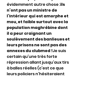
évidemment autre chose :
ils 
n’ont pas un ministre de 
l’Intérieur qui est amorphe et 
mou, et faible surtout avec la 
population maghrébine dont 
il a peur craignant un 
soulèvement des banlieues et 
leurs prisons ne sont pas des 
annexes du clubmed !
Je suis 
certain qu’une très forte 
répression allant jusqu’aux tirs 
à balles réelles (c’est ce que 
leurs policiers n’hésiteraient 
pas à faire si nous faisions la 
même merde chez eux) 
passerait l’envie à toute cette 
racaille de détruire nos 
commerces, nos voitures et 