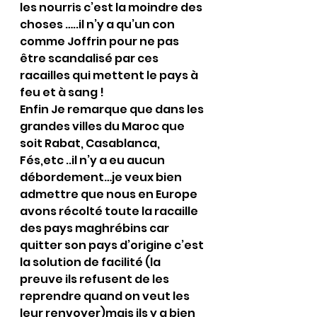
les nourris c’est la moindre des 
choses …..il n’y a qu’un con 
comme Joffrin pour ne pas 
être scandalisé par ces 
racailles qui mettent le pays à 
feu et à sang !
Enfin Je remarque que dans les 
grandes villes du Maroc que 
soit Rabat, Casablanca, 
Fés,etc ..il n’y a eu aucun 
débordement…je veux bien 
admettre que nous en Europe 
avons récolté toute la racaille 
des pays maghrébins car 
quitter son pays d’origine c’est 
la solution de facilité (la 
preuve ils refusent de les 
reprendre quand on veut les 
leur renvoyer)mais ils y a bien 