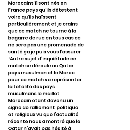
Marocains 11 sont nés en 
France pays qu’ils détestent 
voire qu’ils haïssent 
particulièrement et je crains 
que ce match ne tourne à la 
bagarre de rue en tous cas ce 
ne sera pas une promenade de 
santé ça je puis vous l’assurer 
!Autre sujet d’inquiétude ce 
match se déroule au Qatar 
pays musulman et le Maroc 
pour ce match va représenter 
la totalité des pays 
musulmans le maillot  
Marocain étant devenu un 
signe de ralliement  politique 
et religieux vu que l’actualité 
récente nous a montré que le 
Qatar n’avait pas hésité à 