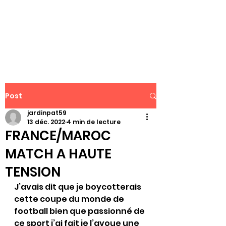
WWW.PATJAR.FR
Post
jardinpat59
13 déc. 2022
4 min de lecture
FRANCE/MAROC
MATCH A HAUTE
TENSION
J’avais dit que je boycotterais 
cette coupe du monde de 
football bien que passionné de 
ce sport j’ai fait je l’avoue une 