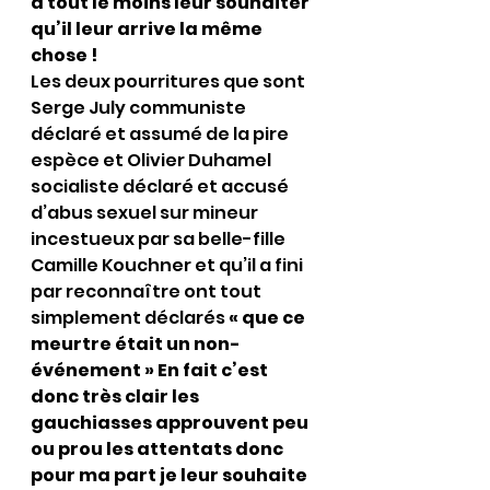
à tout le moins leur souhaiter 
qu’il leur arrive la même 
chose !
Les deux pourritures que sont 
Serge July communiste 
déclaré et assumé de la pire 
espèce et Olivier Duhamel 
socialiste déclaré et accusé 
d’abus sexuel sur mineur 
incestueux par sa belle-fille 
Camille Kouchner et qu’il a fini 
par reconnaître ont tout 
simplement déclarés 
« que ce 
meurtre était un non-
événement » En fait c’est 
donc très clair les 
gauchiasses approuvent peu 
ou prou les attentats donc 
pour ma part je leur souhaite 