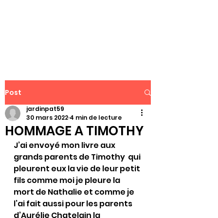
WWW.PATJAR.FR
Post
jardinpat59
30 mars 2022
4 min de lecture
HOMMAGE A TIMOTHY
J’ai envoyé mon livre aux 
grands parents de Timothy  qui 
pleurent eux la vie de leur petit 
fils comme moi je pleure la 
mort de Nathalie et comme je 
l’ai fait aussi pour les parents 
d’Aurélie Chatelain la 