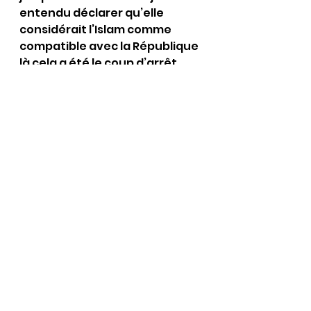
entendu déclarer qu’elle 
considérait l’Islam comme 
compatible avec la République 
là cela a été le coup d’arrêt 
avec mes relations avec le RN 
et je ne le regrette pas car 
depuis elle a fait volte-face et 
accepte désormais les 
doubles nationalité !
Pour moi 
qui ait perdu ma fille à cause 
de l’Islam ces paroles sont 
devenues inaudibles et 
l’élection Présidentielle est 
capital car si par malheur Eric 
ne devrait pas être au second 
tour je me demande bien ce 
que je voterais ……peut être 
irais-je à la pêche même si je 