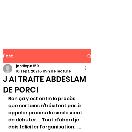
WWW.PATJAR.FR
Post
jardinpat59
10 sept. 2021
5 min de lecture
J AI TRAITE ABDESLAM
DE PORC!
Bon ça y est enfin le procès 
que certains n’hésitent pas à 
appeler procès du siècle vient 
de débuter…..Tout d’abord je 
dois féliciter l’organisation……