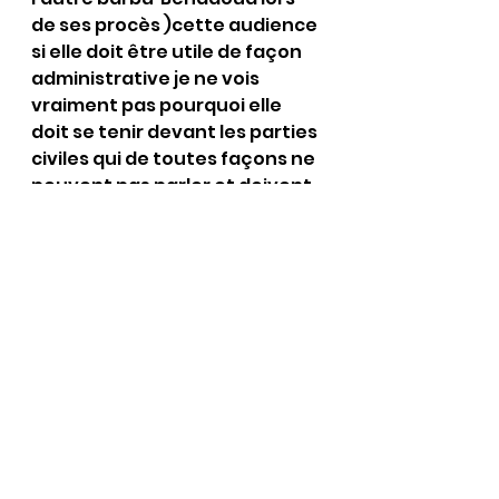
de ses procès )cette audience 
si elle doit être utile de façon 
administrative je ne vois 
vraiment pas pourquoi elle 
doit se tenir devant les parties 
civiles qui de toutes façons ne 
peuvent pas parler et doivent 
se tenir assis à écouter l’appel 
des avocats dont les clients se 
sont portés partie civile et 
demandent ou pas l’aide 
juridictionnelle………à ce propos 
c’est à croire qu’il n’y a que des 
malheureux qui ont été 
victimes et qui se sont portés 
partie civile vu le nombre 
impressionnant d’aide 
juridictionnelle qui ont été 