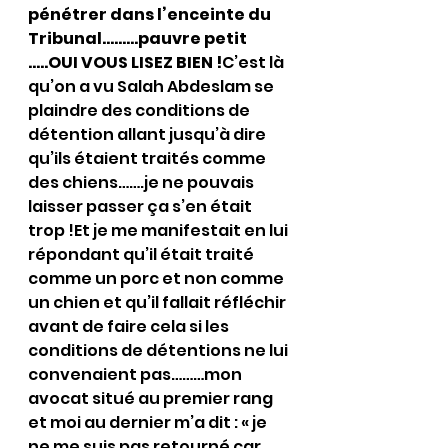
pénétrer dans l’enceinte du 
Tribunal………pauvre petit 
…..OUI VOUS LISEZ BIEN !
C’est là 
qu’on a vu Salah Abdeslam se 
plaindre des conditions de 
détention allant jusqu’à dire 
qu’ils étaient traités comme 
des chiens…….je ne pouvais 
laisser passer ça s’en était 
trop !Et je me manifestait en lui 
répondant qu’il était traité 
comme un porc et non comme 
un chien et qu’il fallait réfléchir 
avant de faire cela si les 
conditions de détentions ne lui 
convenaient pas………mon 
avocat situé au premier rang 
et moi au dernier m’a dit : « je 
ne me suis pas retourné car 