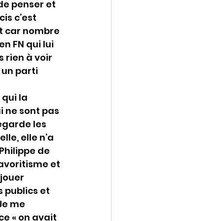
de penser et 
is c’est 
t car nombre 
n FN qui lui 
 rien à voir 
un parti 
qui la 
 ne sont pas 
egarde les 
le, elle n’a 
Philippe de 
avoritisme et 
jouer 
 publics et 
Je me 
e « on avait 