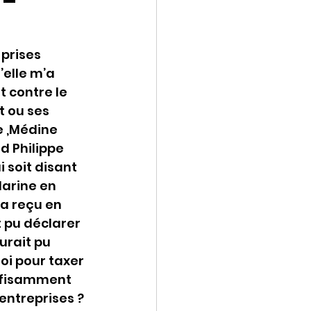
prises 
’elle m’a 
t contre le 
 ou ses 
 ,Médine 
d Philippe 
soit disant 
arine en 
 a reçu en 
 pu déclarer 
urait pu 
loi pour taxer 
ffisamment 
entreprises ?