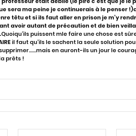
professeur était débile (le pire c’est que je le 
ue sera ma peine je continuerais à le penser !)
nre têtu et si ils faut aller en prison je m’y re
nt avoir autant de précaution et de bien veill
.
Quoiqu’ils puissent mle faire une chose est sûre
AIRE
 il faut qu’ils le sachent la seule solution po
 supprimer……mais en auront-ils un jour le courag
a prêts !