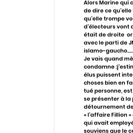
Alors Marine qui a
de dire ce qu’elle
qu’elle trompe v
d’électeurs vont a
était de droite  o
avec le parti de J
islamo-gaucho……
Je vais quand mêm
condamne :j’esti
élus puissent inte
choses bien en fac
tué personne, est 
se présenter à la 
détournement de f
« l’affaire Fillio
qui avait emplo
souviens que le c