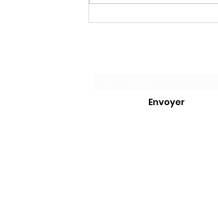
LA HAINE DE MACRON
Formulaire d'
Envoyer
0607302268
©2020 par
WWW.PATJAR.FR
. Créé ave