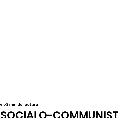
R
Accueil
S'abonner
Instagram
vr.
3 min de lecture
E SOCIALO-COMMUNIST