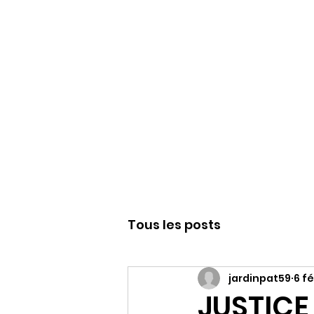
WWW.PATJAR.F
Tous les posts
jardinpat59
6 fé
JUSTIC