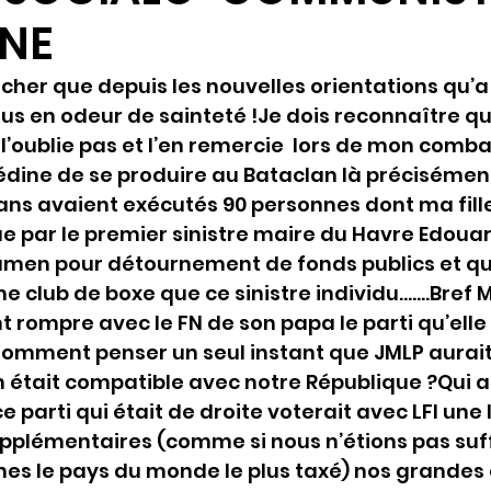
ANE
cher que depuis les nouvelles orientations qu’a 
plus en odeur de sainteté !Je dois reconnaître qu
l’oublie pas et l’en remercie  lors de mon comba
édine de se produire au Bataclan là précisément
ns avaient exécutés 90 personnes dont ma fille
e par le premier sinistre maire du Havre Edouar
men pour détournement de fonds publics et qui 
 club de boxe que ce sinistre individu…….Bref M
t rompre avec le FN de son papa le parti qu’elle
:Comment penser un seul instant que JMLP aurait
am était compatible avec notre République ?Qui a
ce parti qui était de droite voterait avec LFI une 
supplémentaires (comme si nous n’étions pas su
es le pays du monde le plus taxé) nos grandes 