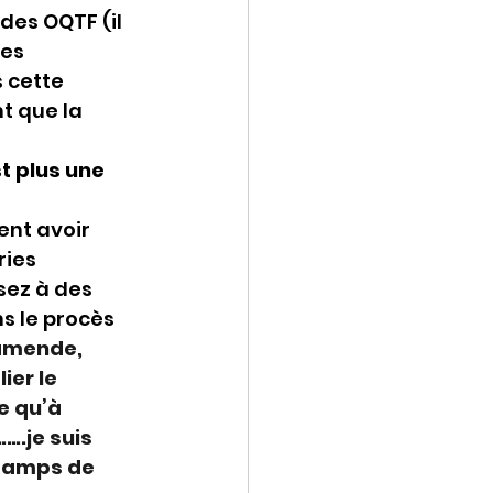
des OQTF (il 
es 
 cette 
t que la 
t plus une 
ent avoir 
ies 
sez à des 
s le procès 
amende, 
ier le 
e qu’à 
.je suis 
 camps de 