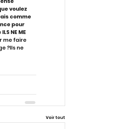
pense 
que voulez 
ndrais comme 
ance pour 
 
ILS NE ME 
ur me faire 
e ?Ils ne 
Voir tout