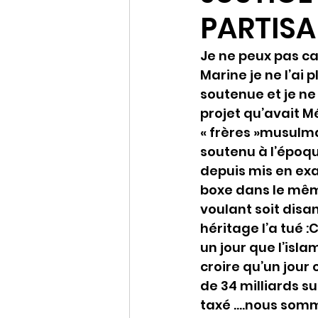
PARTIS
Je ne peux pas ca
Marine je ne l’ai 
soutenue et je ne 
projet qu’avait M
« frères »musulma
soutenu à l’époqu
depuis mis en exa
boxe dans le même
voulant soit disan
héritage l’a tué 
un jour que l’isl
croire qu’un jour 
de 34 milliards 
taxé ….nous somm