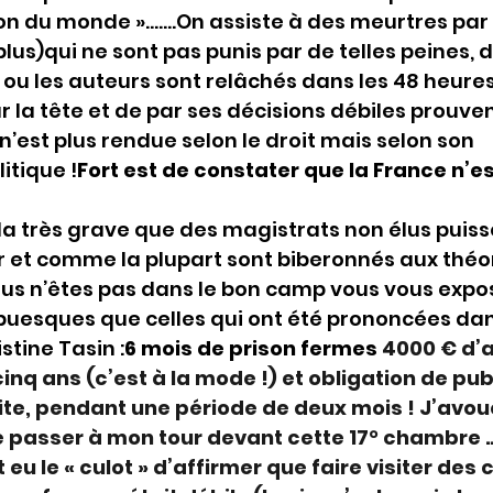
 con du monde »…….On assiste à des meurtres par 
plus)qui ne sont pas punis par de telles peines, d
l ou les auteurs sont relâchés dans les 48 heures
r la tête et de par ses décisions débiles prouven
n’est plus rendue selon le droit mais selon son 
itique !
Fort est de constater que la France n’es
ela très grave que des magistrats non élus puiss
 et comme la plupart sont biberonnés aux théor
us n’êtes pas dans le bon camp vous vous expo
buesques que celles qui ont été prononcées dan
tine Tasin :
6 mois de prison fermes 
4000 € d’
 cinq ans (c’est à la mode !) et obligation de publ
ite, pendant une période de deux mois ! J’avou
 passer à mon tour devant cette 17° chambre ……
t eu le « culot » d’affirmer que faire visiter des