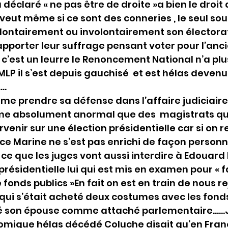
 déclaré « ne pas être de droite »a bien le droit 
 veut même si ce sont des conneries , le seul souc
olontairement ou involontairement son électora
pporter leur suffrage pensant voter pour l’ancie
r c’est un leurre le Renoncement National n’a plus
MLP il s’est depuis gauchisé  et est hélas devenu 
..
e prendre sa défense dans l’affaire judiciaire 
me absolument anormal que des  magistrats qui
rvenir sur une élection présidentielle car si on r
e Marine ne s’est pas enrichi de façon personnel
ce que les juges vont aussi interdire à Edouard 
présidentielle lui qui est mis en examen pour « f
onds publics »En fait on est en train de nous re
n » qui s’était acheté deux costumes avec les fonds
yé son épouse comme attaché parlementaire……
omique hélas décédé Coluche disait qu’en Franc