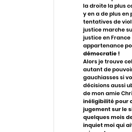
la droite la plus
y en a de plus en 
tentatives de vio
justice marche su
justice en France 
appartenance pol
démocratie !
Alors je trouve c
autant de pouvoir
gauchiasses si vo
décisions aussi u
de mon amie Chris
inéligibilité pour
jugement sur le s
quelques mois de
inquiet moi qui ai