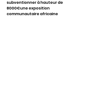
subventionner à hauteur de 
8000€une exposition 
communautaire africaine 
dans le 18° prouvant que sa 
fermeté vis-à-vis de 
l’immigration 
n’est en fait 
qu’un véritable leurre !
https://youtu.be/aW9YlCaYD9c
Alors mes chers compatriotes 
ne vous laissez pas abuser 
entre un dictateur qui ne 
cherche qu’à vous enmerder, 
une Traitresse qui ne cesse 
de changer d’avis et qui ne 
fera RIEN soyez en certain 
contre l’immigration à la tête 
des LR ce parti qui n’a cessé 