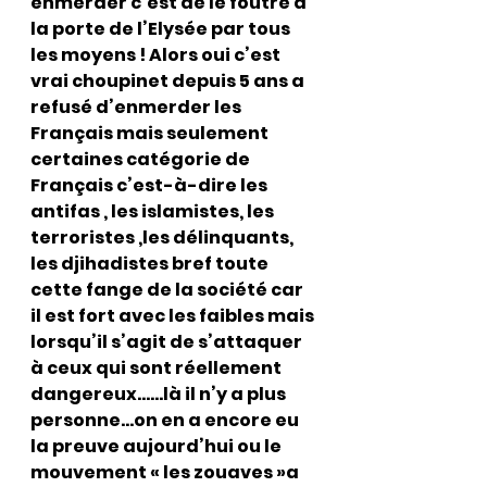
enmerder c’est de le foutre à 
la porte de l’Elysée par tous 
les moyens ! Alors oui c’est 
vrai choupinet depuis 5 ans a 
refusé d’enmerder les 
Français mais seulement 
certaines catégorie de 
Français c’est-à-dire les 
antifas , les islamistes, les 
terroristes ,les délinquants, 
les djihadistes bref toute 
cette fange de la société car 
il est fort avec les faibles mais 
lorsqu’il s’agit de s’attaquer 
à ceux qui sont réellement 
dangereux……là il n’y a plus 
personne…on en a encore eu 
la preuve aujourd’hui ou le 
mouvement « les zouaves »a 