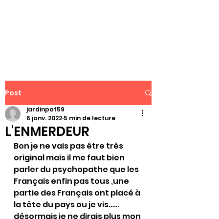
WWW.PATJAR.FR
Post
jardinpat59
6 janv. 2022
5 min de lecture
L'ENMERDEUR
Bon je ne vais pas être très 
original mais il me faut bien 
parler du psychopathe que les 
Français enfin pas tous ,une 
partie des Français ont placé à 
la tête du pays ou je vis……
désormais je ne dirais plus mon 