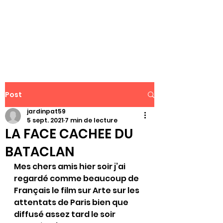
WWW.PATJAR.FR
Post
jardinpat59
5 sept. 2021
7 min de lecture
LA FACE CACHEE DU
BATACLAN
Mes chers amis hier soir j’ai 
regardé comme beaucoup de 
Français le film sur Arte sur les 
attentats de Paris bien que 
diffusé assez tard le soir 