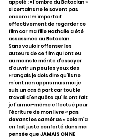
appelé : « l’ombre du Bataclan » 
si certains ne le savent pas 
encore il m’importait 
effectivement de regarder ce 
film car ma fille Nathalie a été 
assassinée au Bataclan.
Sans vouloir offenser les 
auteurs de ce film qui ont eu 
au moins le mérite d’essayer 
d’ouvrir un peu les yeux des 
Français je dois dire qu’ils ne 
m’ont rien appris mais moi je 
suis un cas à part car tout le 
travail d’enquête qu’ils ont fait 
je l’ai moi-même effectué pour 
l’écriture de mon livre 
« pas 
devant les caméras »
 cela m’a 
en fait juste conforté dans ma 
pensée que 
JAMAIS ON NE 