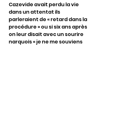
Cazevide avait perdu la vie 
dans un attentat ils 
parleraient de « retard dans la 
procédure » ou si six ans après 
on leur disait avec un sourire 
narquois « je ne me souviens 
plus » en tous cas moi cela me 
révolte !
Je me suis astreins durant 
mes vacances  à relire les 
chefs d’inculpation (561 
pages),le rapport d’enquête 
parlementaire  (environ 1300 
pages) et j’appréhende ce 
procès car je soupçonne qu’il 
tourne à la véritable 
mascarade quand je vois de 
quelles façons répondent les 
accusés aux juges 