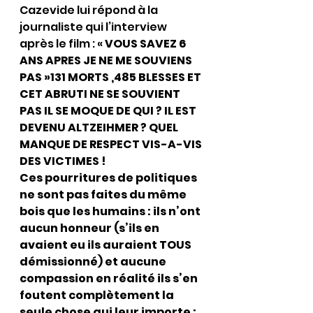
Cazevide lui répond à la 
journaliste qui l’interview 
après le film : « 
VOUS SAVEZ 6 
ANS APRES JE NE ME SOUVIENS 
PAS »131 MORTS ,485 BLESSES ET 
CET ABRUTI NE SE SOUVIENT 
PAS IL SE MOQUE DE QUI ? IL EST 
DEVENU ALTZEIHMER ? QUEL 
MANQUE DE RESPECT VIS-A-VIS 
DES VICTIMES !
Ces pourritures de politiques 
ne sont pas faites du même 
bois que les humains : ils n’ont 
aucun honneur (s’ils en 
avaient eu ils auraient TOUS 
démissionné) et aucune 
compassion en réalité ils s’en 
foutent complètement la 
seule chose qui leur importe : 