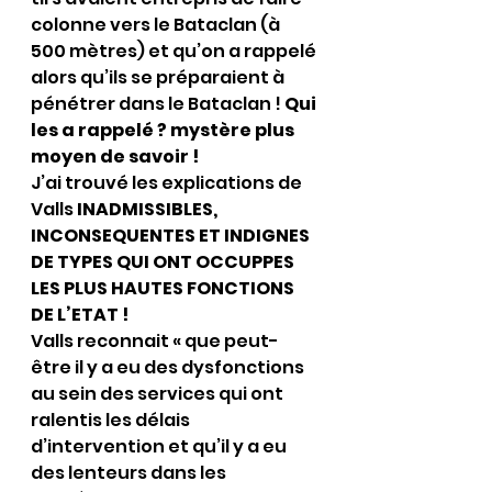
colonne vers le Bataclan (à 
500 mètres) et qu’on a rappelé 
alors qu’ils se préparaient à 
pénétrer dans le Bataclan ! 
Qui 
les a rappelé ? mystère plus 
moyen de savoir !
J’ai trouvé les explications de 
Valls 
INADMISSIBLES, 
INCONSEQUENTES ET INDIGNES 
DE TYPES QUI ONT OCCUPPES 
LES PLUS HAUTES FONCTIONS 
DE L’ETAT !
Valls reconnait « que peut-
être il y a eu des dysfonctions 
au sein des services qui ont 
ralentis les délais 
d’intervention et qu’il y a eu 
des lenteurs dans les 