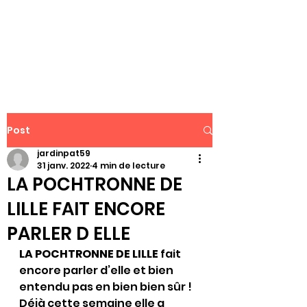
WWW.PATJAR.FR
Post
jardinpat59
31 janv. 2022
4 min de lecture
LA POCHTRONNE DE
LILLE FAIT ENCORE
PARLER D ELLE
LA POCHTRONNE DE LILLE 
fait 
encore parler d’elle et bien 
entendu pas en bien bien sûr !
Déjà cette semaine elle a 