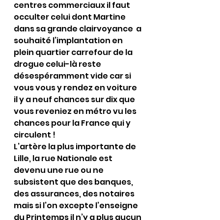
centres commerciaux il faut 
occulter celui dont Martine 
dans sa grande clairvoyance  a 
souhaité l’implantation en 
plein quartier carrefour de la 
drogue celui-là reste 
désespéramment vide car si 
vous vous y rendez en voiture 
il y a neuf chances sur dix que 
vous reveniez en métro vu les 
chances pour la France qui y 
circulent !
L’artère la plus importante de 
Lille, la rue Nationale est 
devenu une rue ou ne 
subsistent que des banques, 
des assurances, des notaires 
mais si l’on excepte l’enseigne 
du Printemps il n’y a plus aucun 