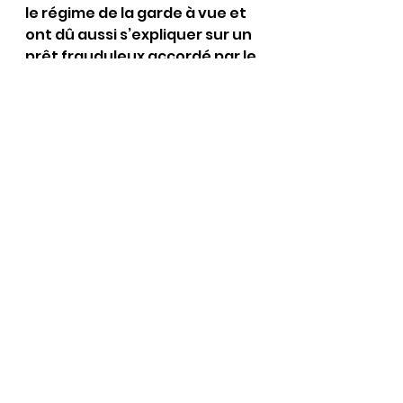
le régime de la garde à vue et 
ont dû aussi s’expliquer sur un 
prêt frauduleux accordé par le 
centre islamique de Villeneuve 
d’Ascq !
Enfin et pour couronner le tout 
ce même rapport fait état 
qu’un cours au contenu 
salafiste est dispensé en 
seconde et utilise comme 
support un ouvrage faisant la 
promotion de l’apostasie qui 
est le reniement de la foi ou la 
prédominance de la loi divine 
ce qui est contraire à nos lois 
puisqu’en France ce sont les 
lois de la République 
auxquelles nous devons nous 
soumettre !Comme on peut le 