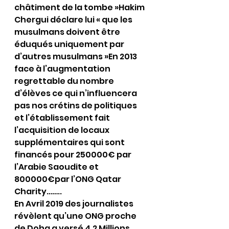
châtiment de la tombe »Hakim 
Chergui déclare lui « que les 
musulmans doivent être 
éduqués uniquement par 
d’autres musulmans »En 2013 
face à l’augmentation 
regrettable du nombre 
d’élèves ce qui n’influencera 
pas nos crétins de politiques 
et l’établissement fait 
l’acquisition de locaux 
supplémentaires qui sont 
financés pour 250000€ par 
l’Arabie Saoudite et 
800000€par l’ONG Qatar 
Charity……..
En Avril 2019 des journalistes 
révèlent qu’une ONG proche 
de Doha a versé 4.2 Millions 