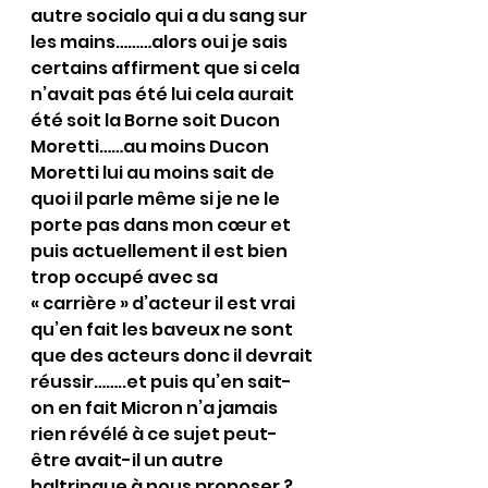
autre socialo qui a du sang sur 
les mains………alors oui je sais 
certains affirment que si cela 
n’avait pas été lui cela aurait 
été soit la Borne soit Ducon 
Moretti……au moins Ducon 
Moretti lui au moins sait de 
quoi il parle même si je ne le 
porte pas dans mon cœur et 
puis actuellement il est bien 
trop occupé avec sa 
« carrière » d’acteur il est vrai 
qu’en fait les baveux ne sont 
que des acteurs donc il devrait 
réussir……..et puis qu’en sait-
on en fait Micron n’a jamais 
rien révélé à ce sujet peut-
être avait-il un autre 
baltringue à nous proposer ?