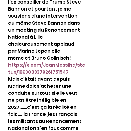
l’ex conseiller de Trump Steve 
Bannon et pourtant je me 
souviens d’une intervention 
du même Steve Bannon dans 
un meeting du Renoncement 
National à Lille 
chaleureusement applaudi 
par Marine Lepen elle-
même et Bruno Gollnisch!
https://x.com/JeanMessiha/sta
tus/1893083379261751547
Mais c’était avant depuis 
Marine doit s’acheter une 
conduite surtout si elle veut 
ne pas être inéligible en 
2027…….c’est ça la réalité en 
fait …..la France ,les Français 
les militants au Renoncement 
National on s’en fout comme 