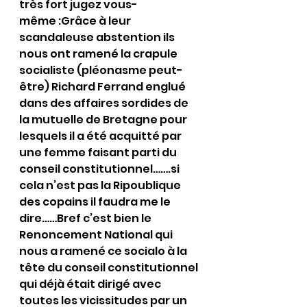
très fort jugez vous-
même :Grâce à leur 
scandaleuse abstention ils 
nous ont ramené la crapule 
socialiste (pléonasme peut-
être) Richard Ferrand englué 
dans des affaires sordides de 
la mutuelle de Bretagne pour 
lesquels il a été acquitté par 
une femme faisant parti du 
conseil constitutionnel…….si 
cela n’est pas la Ripoublique 
des copains il faudra me le 
dire……Bref c’est bien le 
Renoncement National qui 
nous a ramené ce socialo à la 
tête du conseil constitutionnel 
qui déjà était dirigé avec 
toutes les vicissitudes par un 