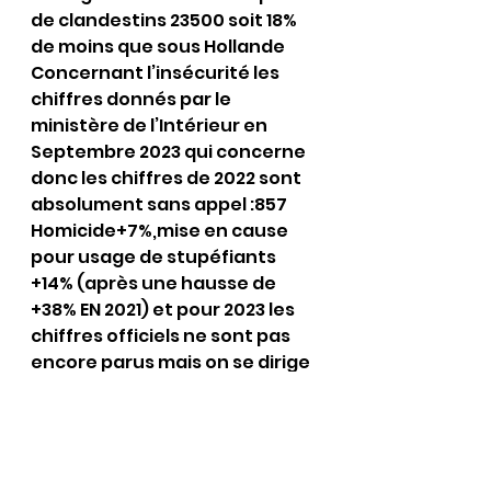
de clandestins 23500 soit 18% 
de moins que sous Hollande
Concernant l’insécurité les 
chiffres donnés par le 
ministère de l’Intérieur en 
Septembre 2023 qui concerne 
donc les chiffres de 2022 sont 
absolument sans appel :857 
Homicide+7%,mise en cause 
pour usage de stupéfiants 
+14% (après une hausse de 
+38% EN 2021) et pour 2023 les 
chiffres officiels ne sont pas 
encore parus mais on se dirige 
vers une hausse de TOUS les 
secteurs homicides +5%,coups 
et blessures +9%,violences 
sexuelles+8% ,infraction aux 