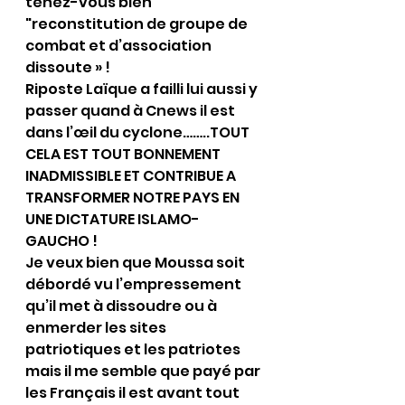
tenez-vous bien 
"reconstitution de groupe de 
combat et d’association 
dissoute » !
Riposte Laïque a failli lui aussi y 
passer quand à Cnews il est 
dans l’œil du cyclone……..TOUT 
CELA EST TOUT BONNEMENT 
INADMISSIBLE ET CONTRIBUE A 
TRANSFORMER NOTRE PAYS EN 
UNE DICTATURE ISLAMO-
GAUCHO !
Je veux bien que Moussa soit 
débordé vu l’empressement 
qu’il met à dissoudre ou à 
enmerder les sites 
patriotiques et les patriotes 
mais il me semble que payé par 
les Français il est avant tout 