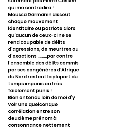
sûrement pas Pierre Cassen 
qui me contredira !
Moussa Darmanin dissout 
chaque mouvement 
identitaire ou patriote alors 
qu’aucun de ceux-ci ne se 
rend coupable de délits 
d’agressions, de meurtres ou 
d’exactions ………par contre 
l’ensemble des délits commis 
par ses congénères d’Afrique 
du Nord restent la plupart du 
temps impunis ou très 
faiblement punis !
Bien entendu loin de moi d’y 
voir une quelconque 
corrélation entre son 
deuxième prénom à 
consonnance nettement 