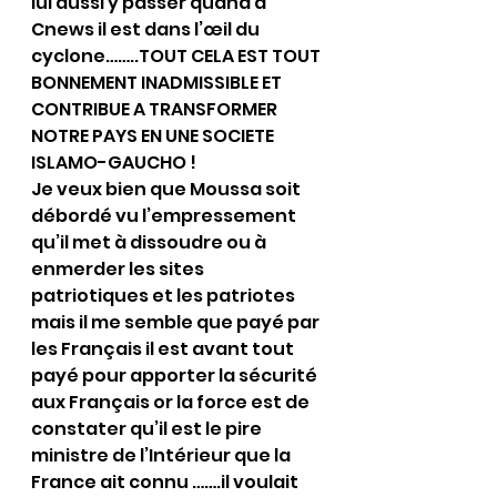
lui aussi y passer quand à 
Cnews il est dans l’œil du 
cyclone……..TOUT CELA EST TOUT 
BONNEMENT INADMISSIBLE ET 
CONTRIBUE A TRANSFORMER 
NOTRE PAYS EN UNE SOCIETE 
ISLAMO-GAUCHO !
Je veux bien que Moussa soit 
débordé vu l’empressement 
qu’il met à dissoudre ou à 
enmerder les sites 
patriotiques et les patriotes 
mais il me semble que payé par 
les Français il est avant tout 
payé pour apporter la sécurité 
aux Français or la force est de 
constater qu’il est le pire 
ministre de l’Intérieur que la 
France ait connu …….il voulait 