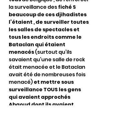
la surveillance des 
fiché S 
beaucoup de ces djihadistes 
l’étaient , de surveiller toutes 
les salles de spectacles et 
tous les endroits comme le 
Bataclan qui étaient 
menacés 
(surtout qu’ils 
savaient qu’une salle de rock 
était menacée et le Bataclan 
avait été de nombreuses fois 
menacé) 
et mettre sous 
surveillance TOUS les gens 
qui avaient approchés 
Abaoud dont ils avaient 
perdu la trace après 
l’intervention ratée en 
Grèce…..à croire que cette 
ordure avait beaucoup de 