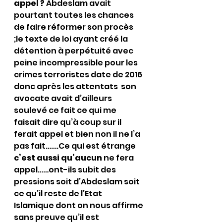
appel ? 
Abdeslam avait 
pourtant toutes les chances 
de faire réformer son procès 
;le texte de loi ayant créé la 
détention à perpétuité avec 
peine incompressible pour les 
crimes terroristes date de 2016 
donc après les attentats  son 
avocate avait d’ailleurs 
soulevé ce fait ce qui me 
faisait dire qu’à coup sur il 
ferait appel et bien non il ne l’a 
pas fait…….Ce qui est étrange 
c’est aussi qu’aucun
 ne fera 
appel……ont-ils subit des 
pressions soit d’Abdeslam soit 
ce qu’il reste de l’Etat 
Islamique dont on nous affirme 
sans preuve qu’il est 