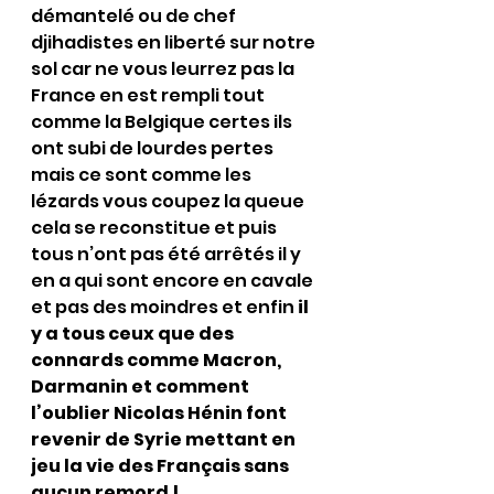
démantelé ou de chef 
djihadistes en liberté sur notre 
sol car ne vous leurrez pas la 
France en est rempli tout 
comme la Belgique certes ils 
ont subi de lourdes pertes 
mais ce sont comme les 
lézards vous coupez la queue 
cela se reconstitue et puis 
tous n’ont pas été arrêtés il y 
en a qui sont encore en cavale 
et pas des moindres et enfin 
il 
y a tous ceux que des 
connards comme Macron, 
Darmanin et comment 
l’oublier Nicolas Hénin font 
revenir de Syrie mettant en 
jeu la vie des Français sans 
aucun remord !