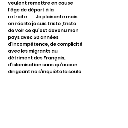
veulent remettre en cause 
l’âge de départ à la 
retraite……..Je plaisante mais 
en réalité je suis triste ,triste 
de voir ce qu’est devenu mon 
pays avec 50 années 
d’incompétence, de complicité 
avec les migrants au 
détriment des Français, 
d’islamisation sans qu’aucun 
dirigeant ne s’inquiète la seule 
chose qui les inquiète c’est 
leur réélection, leur avenir 
personnel la France te les 
Français ils s’en foutent ils 
devraient tous passer devant 
une sorte de Cour martial pour 
haute trahison et 
embastillés……