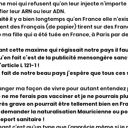
 moi qui refusent qu’on leur injecte n’importe 
ier leur ARN ou leur ADN.
ité i
l y a bien longtemps qu’en France elle n’exis
nt des Français (de papier) tirent sur des Fran
 fille qui a été tuée en France, à Paris par de
nt cette maxime qui régissait notre pays il fau
’en fait c’est de la publicité mensongère sanc
rticle L 121-1 !
nt fait de notre beau pays j’espère que tous ces 
anger ma façon de vivre pour autant entendez p
je ne me ferais pas vacciner et je ne pourrais pl
très grave on pourrait être tellement bien en Fr
r demander la naturalisation Mauricienne ou pour 
eport sanitaire !
nant c’est qu’un type que j’apprécie même si je