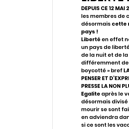
DEPUIS CE 12 MAI
les membres de ce
désormais
 cette 
pays !
Liberté 
en effet 
un pays de libert
de la nuit et de 
différemment de n
boycotté » bref 
L
PENSER ET D’EXPR
PRESSE LA NON PLU
Egalite 
après le v
désormais divisé l
mourir se sont fai
en adviendra dans
si ce sont les va