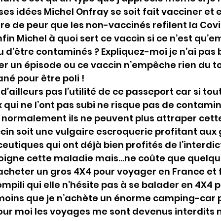
es idées Michel Onfray se soit fait vacciner et e
re de peur que les non-vaccinés refilent la Covi
nfin Michel à quoi sert ce vaccin si ce n’est qu’
çu d’être contaminés ? Expliquez-moi je n’ai pas 
sser un épisode ou ce vaccin n’empêche rien du to
né pour être poli !
ailleurs pas l’utilité de ce passeport car si tou
 qui ne l’ont pas subi ne risque pas de contamin
normalement ils ne peuvent plus attraper cette
in soit une vulgaire escroquerie profitant aux
tiques qui ont déjà bien profités de l’interdict
soigne cette maladie mais…ne coûte que quelqu
 acheter un gros 4X4 pour voyager en France et fa
pili qui elle n’hésite pas à se balader en 4X4 po
 moins que je n’achète un énorme camping-car 
ur moi les voyages me sont devenus interdits 