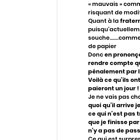
« mauvais » comme
risquant de modif
Quant à la 
fratern
puisqu’actuelleme
souche…….comme ma
de papier
Donc 
en prononça
rendre compte qu
pénalement par l’a
Voilà ce qu’ils o
paieront un jour !
Je ne vais pas ch
quoi qu’il arrive 
ce qui n’est pas 
que je finisse pa
n’y a pas de pass
Ce qui est surpre