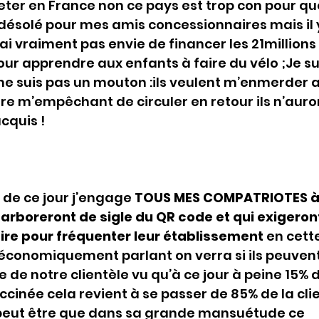
eter en France non ce pays est trop con pour que
désolé pour mes amis concessionnaires mais il y
n’ai vraiment pas envie de financer les 21millions
ur apprendre aux enfants à faire du vélo ;Je sui
ne suis pas un mouton :ils veulent m’enmerder a
re m’empêchant de circuler en retour ils n’aur
cquis !
de ce jour j’engage 
TOUS MES COMPATRIOTES à 
arboreront de sigle du QR code et qui exigeront
ire pour fréquenter leur établissement
 en cett
conomiquement parlant on verra si ils peuvent 
 de notre clientèle vu qu’à ce jour à peine 15% d
ccinée cela revient à se passer de 85% de la clie
peut être que dans sa grande mansuétude ce 