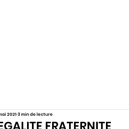
R
Accueil
S'abonner
Instagram
mai 2021
3 min de lecture
 EGALITE FRATERNITE