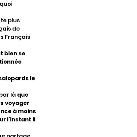
quoi 
te plus 
çais de 
s Français 
t bien se 
tionnée 
salopards le 
ar là 
que 
us voyager 
ance à moins 
l’instant il 
 ne partage 