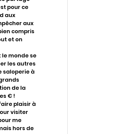
st pour ce 
d aux 
empêcher aux 
bien compris 
ut et on 
t le monde se 
er les autres 
 saloperie à 
 grands 
ion de la 
es € !
ire plaisir à 
ur visiter 
pour me 
mais hors de 