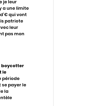
 je leur 
 a une limite 
 d’€ qui vont 
s patriote 
vec leur 
ont pas mon 
boycotter 
 le 
e période 
se payer le 
e la 
ntèle 