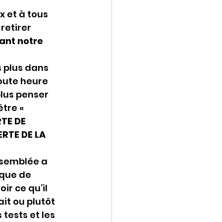
 et à tous 
etirer 
ant notre 
 plus dans 
oute heure 
lus penser 
tre « 
TE DE 
RTE DE LA 
ssemblée a 
sque de 
r ce qu’il 
it ou plutôt 
tests et les 