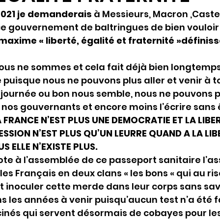
 2021 je demanderais
 à Messieurs, Macron ,Castex
 gouvernement de baltringues de bien vouloir r
maxime « liberté, égalité et fraternité »définiss
nous ne sommes et cela fait déjà bien longtemps
é puisque nous ne pouvons plus aller et venir à t
la journée ou bon nous semble, nous ne pouvons p
os gouvernants et encore moins l’écrire sans ê
A FRANCE N’EST PLUS UNE DEMOCRATIE ET LA LIBER
ESSION N’EST PLUS QU’UN LEURRE QUAND A LA LIBE
S ELLE N’EXISTE PLUS.
ote à l’assemblée de ce passeport sanitaire l’a
es Français en deux clans « les bons « qui au ri
t inoculer cette merde dans leur corps sans savoi
 les années à venir puisqu’aucun test n’a été fa
ccinés qui servent désormais de cobayes pour les 