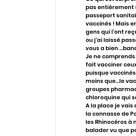
pas entièrement s
passeport sanitai
vaccinés ! Mais e
gens qui l’ont re
ou j’ai laissé pa
vous a bien …bana
Je ne comprends d’
fait vacciner ceux
puisque vaccinés 
moins que…le vacc
groupes pharmaceu
chloroquine qui 
A la place je vais
la connasse de Pom
les Rhinocéros à
balader vu que po