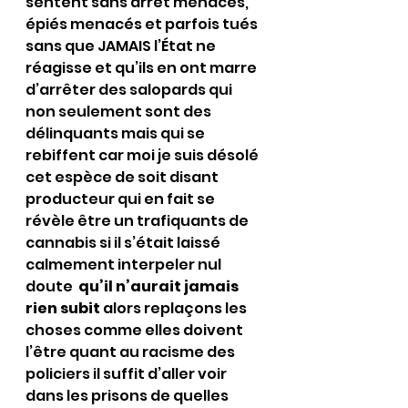
sentent sans arrêt menacés, 
épiés menacés et parfois tués 
sans que JAMAIS l’État ne 
réagisse et qu’ils en ont marre 
d’arrêter des salopards qui 
non seulement sont des 
délinquants mais qui se 
rebiffent car moi je suis désolé 
cet espèce de soit disant 
producteur qui en fait se 
révèle être un trafiquants de 
cannabis si il s’était laissé 
calmement interpeler nul 
doute 
 qu’il n’aurait jamais 
rien subit
 alors replaçons les 
choses comme elles doivent 
l’être quant au racisme des 
policiers il suffit d’aller voir 
dans les prisons de quelles 