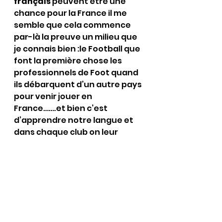
français
 peuvent être une 
chance pour la France il me 
semble que cela commence 
par-là la preuve un milieu que 
je connais bien :le Football que 
font la première chose les 
professionnels de Foot quand 
ils débarquent d’un autre pays 
pour venir jouer en 
France…….et bien c’est 
d’apprendre notre langue et 
dans chaque club on leur 
dispense des cours pour qu’ils 
puissent communiquer avec 
leurs partenaires vous vous 
voulez faire l’inverse ce qui fait 
que vous aurez des arabes en 
France qui ne parleront pas et 
n’écriront pas le Français ce 