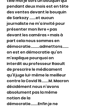
télé moi je sors un bouquin qui 
pendant deux mois est en tête 
des ventes devant le bouquin 
de Sarkozy …….et aucun 
journaliste ne m’a invité pour 
présenter mon livre « pas 
devant les caméras » mais à 
part cela nous sommes en 
démocratie……….admettons…….
on est en démocratie qu’on 
m’explique pourquoi on 
interdit au professeur Raoult 
de prescrire le médicament 
qu’il juge lui-même le meilleur 
contre la Covid 19……..M. Macron 
décidément nous n’avons 
absolument pas la même 
notion de la 
démocratie……..Enfin je ne 