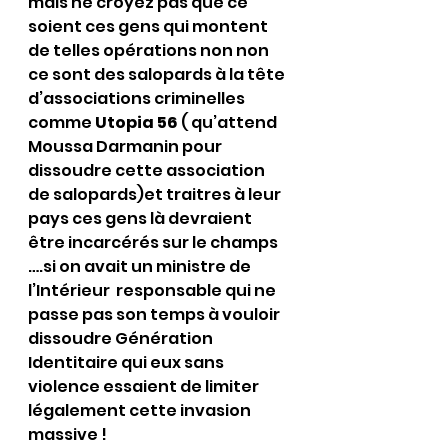
mais ne croyez pas que ce 
soient ces gens qui montent 
de telles opérations non non 
ce sont des salopards à la tête 
d’associations criminelles 
comme 
Utopia 56 
( qu’attend 
Moussa Darmanin pour 
dissoudre cette association 
de salopards)et traitres à leur 
pays ces gens là devraient 
être incarcérés sur le champs 
….si on avait un ministre de 
l’Intérieur  responsable qui ne 
passe pas son temps à vouloir 
dissoudre Génération 
Identitaire qui eux sans 
violence essaient de limiter 
légalement cette invasion 
massive !