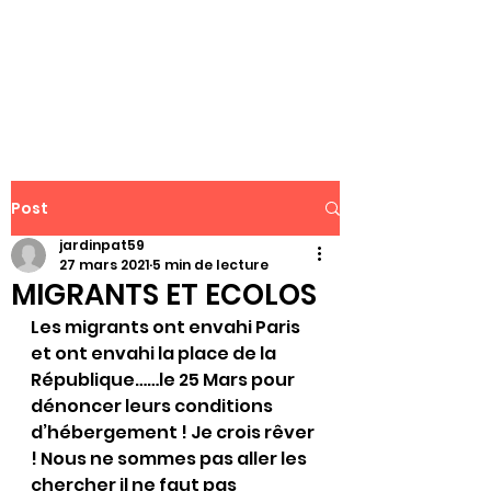
WWW.PATJAR.FR
Post
jardinpat59
27 mars 2021
5 min de lecture
MIGRANTS ET ECOLOS
Les migrants ont envahi Paris 
et ont envahi la place de la 
République……le 25 Mars pour 
dénoncer leurs conditions 
d’hébergement ! Je crois rêver 
! Nous ne sommes pas aller les 
chercher il ne faut pas 