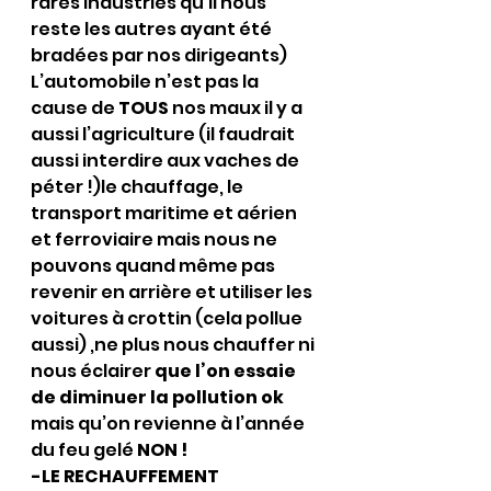
rares industries qu’il nous 
reste les autres ayant été 
bradées par nos dirigeants) 
L’automobile n’est pas la 
cause de 
TOUS
 nos maux il y a 
aussi l’agriculture (il faudrait 
aussi interdire aux vaches de 
péter !)le chauffage, le 
transport maritime et aérien 
et ferroviaire mais nous ne 
pouvons quand même pas 
revenir en arrière et utiliser les 
voitures à crottin (cela pollue 
aussi) ,ne plus nous chauffer ni 
nous éclairer 
que l’on essaie 
de diminuer la pollution ok
mais qu’on revienne à l’année 
du feu gelé 
NON !
-LE RECHAUFFEMENT 