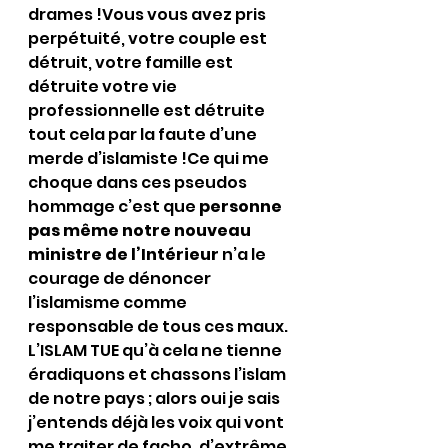
drames !Vous vous avez pris 
perpétuité, votre couple est 
détruit, votre famille est 
détruite votre vie 
professionnelle est détruite 
tout cela par la faute d’une 
merde d’islamiste !Ce qui me 
choque dans ces pseudos 
hommage c’est que 
personne 
pas même notre nouveau 
ministre de l’Intérieur 
n’a le 
courage de dénoncer 
l’islamisme comme 
responsable de tous ces maux.
L’ISLAM TUE qu’à cela ne tienne 
éradiquons et chassons l’islam 
de notre pays ; alors oui je sais 
j’entends déjà les voix qui vont 
me traiter de facho, d’extrême 