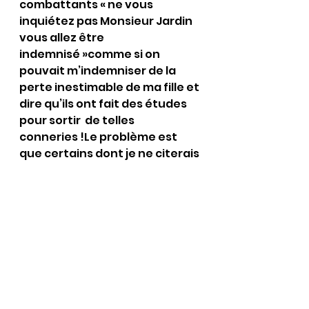
combattants « ne vous 
inquiétez pas Monsieur Jardin 
vous allez être 
indemnisé »comme si on 
pouvait m’indemniser de la 
perte inestimable de ma fille et 
dire qu’ils ont fait des études 
pour sortir  de telles 
conneries !Le problème est 
que certains dont je ne citerais 
pas les noms par respect pour 
eux et tant mieux si eux en ont 
profité  ont eux touché 
125000€ quand moi on me 
propose après avoir protesté 
juste la moitié…….après avoir 
questionné le fond de garantie 
voilà la réponse qui a été faite 
à mon avocat : « que la 