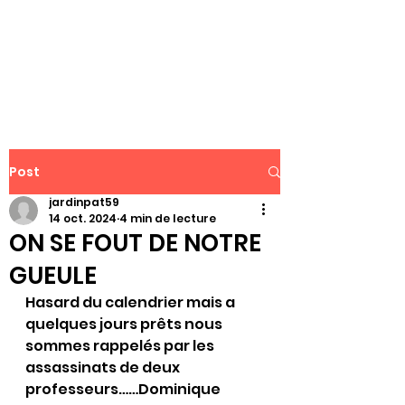
WWW.PATJAR.FR
Post
jardinpat59
14 oct. 2024
4 min de lecture
ON SE FOUT DE NOTRE
GUEULE
Hasard du calendrier mais a 
quelques jours prêts nous 
sommes rappelés par les 
assassinats de deux 
professeurs……Dominique 