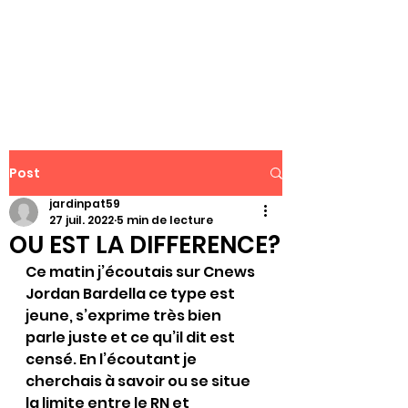
WWW.PATJAR.FR
Post
jardinpat59
27 juil. 2022
5 min de lecture
OU EST LA DIFFERENCE?
Ce matin j’écoutais sur Cnews 
Jordan Bardella ce type est 
jeune, s’exprime très bien 
parle juste et ce qu’il dit est 
censé. En l’écoutant je 
cherchais à savoir ou se situe 
la limite entre le RN et 