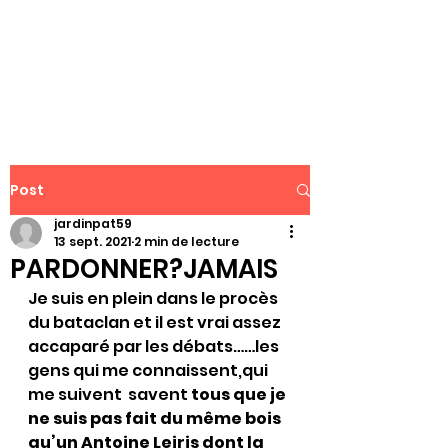
WWW.PATJAR.FR
Post
jardinpat59
13 sept. 2021
2 min de lecture
PARDONNER?JAMAIS
Je suis en plein dans le procès 
du bataclan et il est vrai assez 
accaparé par les débats……les 
gens qui me connaissent,qui 
me suivent  savent 
tous que je 
ne suis pas fait du même bois 
qu’un Antoine Leiris dont la 