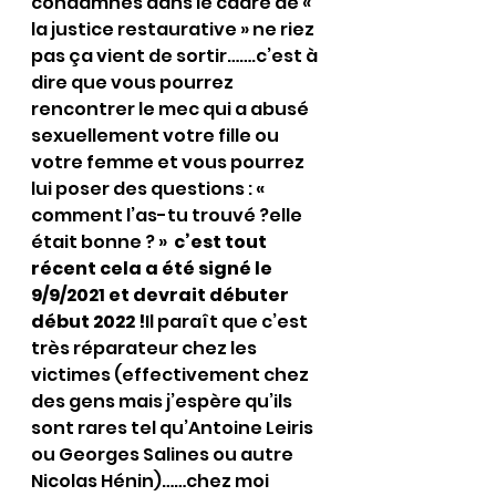
condamnés dans le cadre de « 
la justice restaurative » ne riez 
pas ça vient de sortir…….c’est à 
dire que vous pourrez 
rencontrer le mec qui a abusé 
sexuellement votre fille ou 
votre femme et vous pourrez 
lui poser des questions : « 
comment l’as-tu trouvé ?elle 
était bonne ? » 
 c’est tout 
récent cela a été signé le 
9/9/2021 et devrait débuter 
début 2022 !
Il paraît que c’est 
très réparateur chez les 
victimes (effectivement chez 
des gens mais j’espère qu’ils 
sont rares tel qu’Antoine Leiris 
ou Georges Salines ou autre 
Nicolas Hénin)……chez moi 