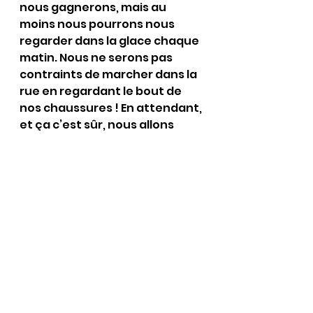
nous gagnerons, mais au 
moins nous pourrons nous 
regarder dans la glace chaque 
matin. Nous ne serons pas 
contraints de marcher dans la 
rue en regardant le bout de 
nos chaussures ! En attendant, 
et ça c’est sûr, nous allons 
nous battre pour essayer de 
séduire un maximum de 
monde et pour… gagner !
Voir tout
Posts récents