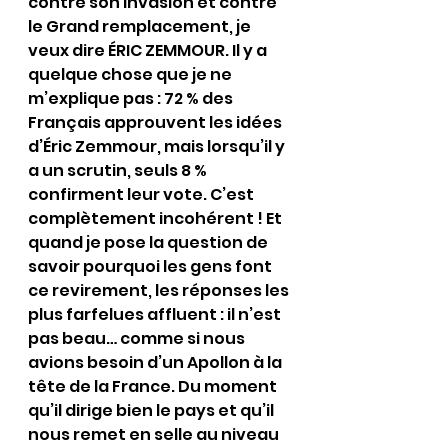
contre son invasion et contre 
le Grand remplacement, je 
veux dire ÉRIC ZEMMOUR. Il y a 
quelque chose que je ne 
m’explique pas : 72 % des 
Français approuvent les idées 
d’Éric Zemmour, mais lorsqu’il y 
a un scrutin, seuls 8 % 
confirment leur vote. C’est 
complètement incohérent ! Et 
quand je pose la question de 
savoir pourquoi les gens font 
ce revirement, les réponses les 
plus farfelues affluent : il n’est 
pas beau… comme si nous 
avions besoin d’un Apollon à la 
tête de la France. Du moment 
qu’il dirige bien le pays et qu’il 
nous remet en selle au niveau 