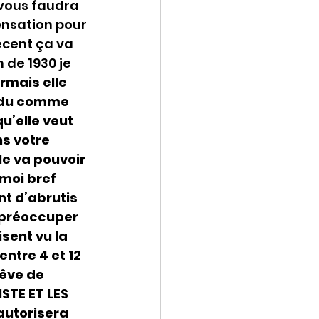
 vous faudra 
nsation pour 
cent ça va 
 de 1930 je 
mais elle 
endu comme 
’elle veut 
s votre 
 va pouvoir 
moi bref 
t d’abrutis 
 préoccuper 
sent vu la 
tre 4 et 12 
êve de 
STE ET LES 
utorisera 