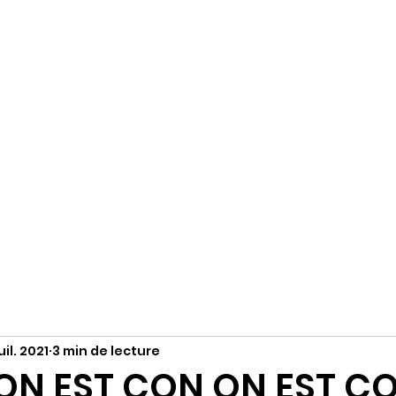
R
Accueil
S'abonner
Instagram
uil. 2021
3 min de lecture
N EST CON ON EST C