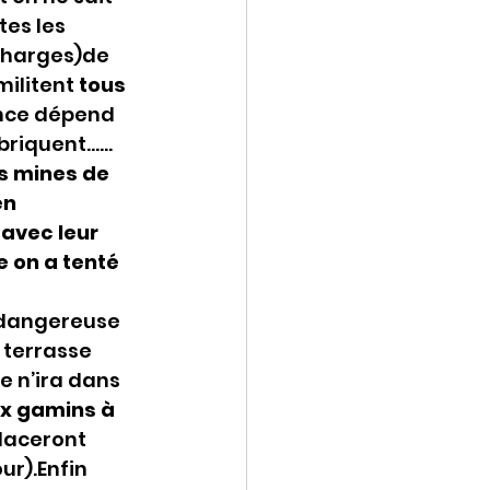
es les 
charges)de 
ilitent 
tous 
ance dépend 
abriquent……
s mines de 
n 
avec leur 
 on a tenté 
 dangereuse 
 terrasse 
e n’ira dans 
ux gamins à 
laceront 
ur).Enfin 