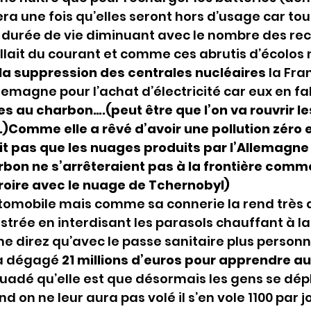
ra une fois qu’elles seront hors d’usage car tout
e durée de vie diminuant avec le nombre des re
allait du courant et comme ces abrutis d’écolos m
a suppression des centrales nucléaires
 la Fr
lemagne pour l’achat d’électricité car eux en f
s au charbon….(peut être que l’on va rouvrir le
)Comme elle a rêvé d’avoir une pollution zéro e
it pas que les nuages produits par l’Allemagne 
bon ne s’arrêteraient pas à la frontière comme
croire avec le nuage de Tchernobyl)
automobile mais comme sa connerie la rend très
llustrée en interdisant les parasols chauffant à la
e direz qu’avec le passe sanitaire plus personn
 a dégagé 
21 millions d’euros pour apprendre a
suadé qu’elle est que désormais les gens se dép
d on ne leur aura pas volé il s’en vole 1100 par jo