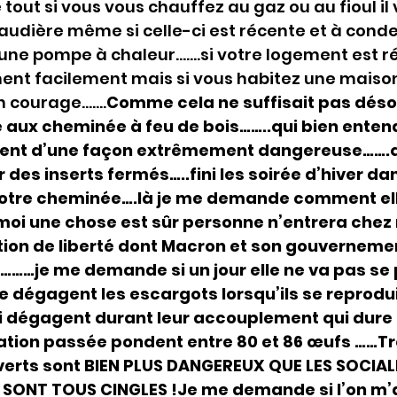
 tout si vous vous chauffez au gaz ou au fioul il
udière même si celle-ci est récente et à conde
une pompe à chaleur…….si votre logement est ré
ment facilement mais si vous habitez une maison
n courage…….
Comme cela ne suffisait pas désor
e aux cheminée à feu de bois……..qui bien ent
uent d’une façon extrêmement dangereuse…….qu
 des inserts fermés…..fini les soirée d’hiver dan
otre cheminée….là je me demande comment elle
 moi une chose est sûr personne n’entrera chez 
tion de liberté dont Macron et son gouvernemen
 ………je me demande si un jour elle ne va pas se
ue dégagent les escargots lorsqu’ils se reprodui
 dégagent durant leur accouplement qui dure en
tation passée pondent entre 80 et 86 œufs ……Tr
verts sont BIEN PLUS DANGEREUX QUE LES SOCIALI
SONT TOUS CINGLES !Je me demande si l’on m’a