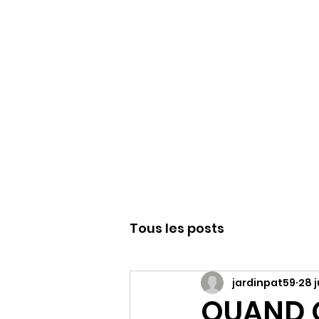
WWW.PATJAR.F
Tous les posts
jardinpat59
28 j
QUAND O