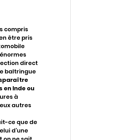
as compris 
en être pris 
tomobile 
s énormes 
ection direct 
e baltringue 
sparaître 
s en Inde ou 
ures à 
eux autres 
it-ce que de 
celui d’une 
 on ne sait 