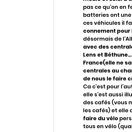
pas ce qu’on en fe
batteries ont un
ces véhicules il f
connement pour l
désormais de l’Al
avec des centrale
Lens et Béthune….
France(elle ne sa
centrales au char
de nous le faire 
Ca c’est pour l’
elle s’est aussi i
des cafés (vous m
les cafés) et elle
faire du vélo
 per
tous en vélo (quan