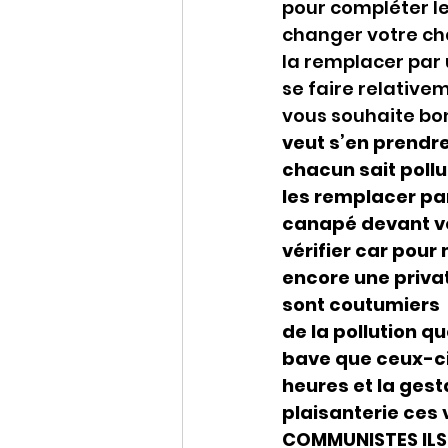
pour compléter le
changer votre cha
la remplacer par 
se faire relative
vous souhaite bo
veut s’en prendr
chacun sait poll
les remplacer par
canapé devant v
vérifier car pour
encore une priva
sont coutumiers 
de la pollution q
bave que ceux-ci
heures et la ges
plaisanterie ces 
COMMUNISTES ILS 