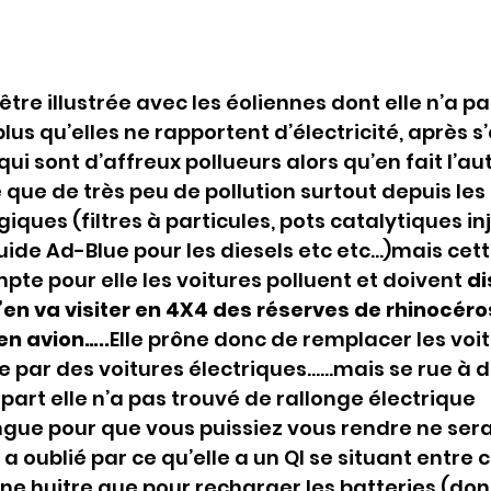
être illustrée avec les éoliennes dont elle n’a p
plus qu’elles ne rapportent d’électricité, après s’
ui sont d’affreux pollueurs alors qu’en fait l’au
 que de très peu de pollution surtout depuis le
ques (filtres à particules, pots catalytiques inj
quide Ad-Blue pour les diesels etc etc…)mais cett
pte pour elle les voitures polluent et doivent 
di
’en va visiter en 4X4 des réserves de rhinocéro
en avion…..
Elle prône donc de remplacer les voit
 par des voitures électriques……mais se rue à d
part elle n’a pas trouvé de rallonge électrique 
gue pour que vous puissiez vous rendre ne sera
le a oublié par ce qu’elle a un QI se situant entre 
une huitre que pour recharger les batteries (dont