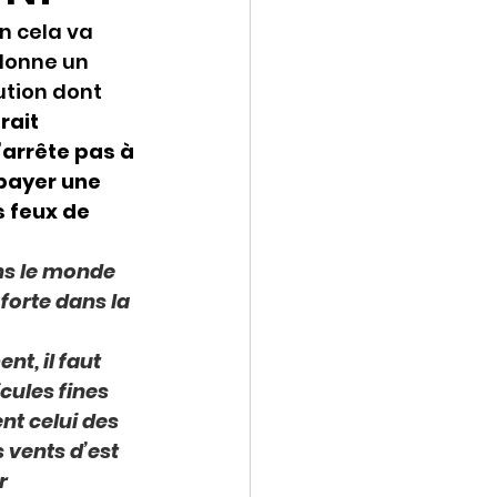
n cela va 
donne un 
ution dont 
rait 
arrête pas à 
 payer une 
 feux de 
ns le monde 
forte dans la 
t, il faut 
cules fines 
t celui des 
 vents d’est 
r 