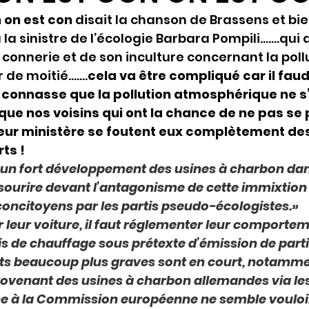
 on est con 
disait la chanson de Brassens et bie
a sinistre de l’écologie Barbara Pompili…….qui 
 connerie et de son inculture concernant la poll
r de moitié…….
cela va être compliqué car il faud
 connasse que la pollution atmosphérique ne s’
 que nos voisins qui ont la chance de ne pas se
leur ministère se foutent eux complètement des
ts !
 un fort développement des usines à charbon da
sourire devant l’antagonisme de cette immixtion 
concitoyens par les partis pseudo-écologistes.»
r leur voiture, il faut réglementer leur comportemen
s de chauffage sous prétexte d’émission de parti
ets beaucoup plus graves sont en court, notammen
rovenant des usines à charbon allemandes via les
ne à la Commission européenne ne semble vouloi