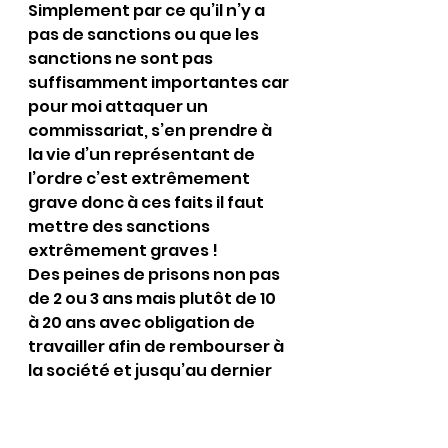
Simplement par ce qu’il n’y a 
pas de sanctions ou que les 
sanctions ne sont pas 
suffisamment importantes car 
pour moi attaquer un 
commissariat, s’en prendre à 
la vie d’un représentant de 
l’ordre c’est extrêmement 
grave donc à ces faits il faut 
mettre des sanctions 
extrêmement graves !
Des peines de prisons non pas 
de 2 ou 3 ans mais plutôt de 10 
à 20 ans avec obligation de 
travailler afin de rembourser à 
la société et jusqu’au dernier 
centime les dégâts qu’ils ont 
causés et si il le faut rouvrir les 
bagnes tel qu’au siècle dernier 