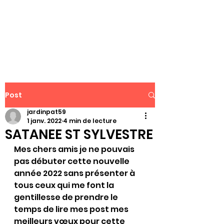
WWW.PATJAR.FR
Post
jardinpat59
1 janv. 2022
4 min de lecture
SATANEE ST SYLVESTRE
Mes chers amis je ne pouvais 
pas débuter cette nouvelle 
année 2022 sans présenter à 
tous ceux qui me font la 
gentillesse de prendre le 
temps de lire mes post mes 
meilleurs vœux pour cette 