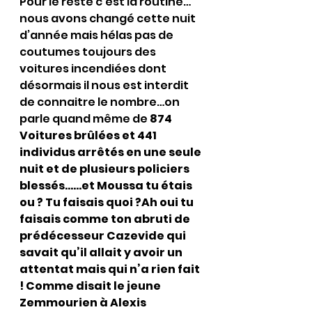
Pour le reste c’est la routine…
nous avons changé cette nuit 
d’année mais hélas pas de 
coutumes toujours des 
voitures incendiées dont 
désormais il nous est interdit 
de connaitre le nombre…on 
parle quand même de 
874 
Voitures brûlées et 441 
individus arrêtés en une seule 
nuit et de plusieurs policiers 
blessés……et Moussa tu étais 
ou ? Tu faisais quoi ?Ah oui tu 
faisais comme ton abruti de 
prédécesseur Cazevide qui 
savait qu’il allait y avoir un 
attentat mais qui n’a rien fait 
! Comme disait le jeune 
Zemmourien à Alexis 