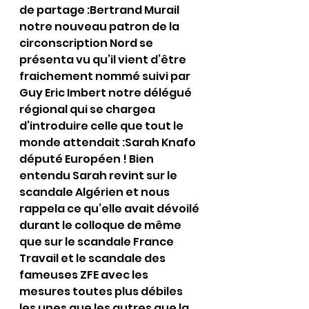
de partage :Bertrand Murail 
notre nouveau patron de la 
circonscription Nord se 
présenta vu qu’il vient d’être 
fraichement nommé suivi par 
Guy Eric Imbert notre délégué 
régional qui se chargea 
d’introduire celle que tout le 
monde attendait :Sarah Knafo 
député Européen ! Bien 
entendu Sarah revint sur le 
scandale Algérien et nous 
rappela ce qu’elle avait dévoilé 
durant le colloque de même 
que sur le scandale France 
Travail et le scandale des 
fameuses ZFE avec les 
mesures toutes plus débiles 
les unes que les autres que la 