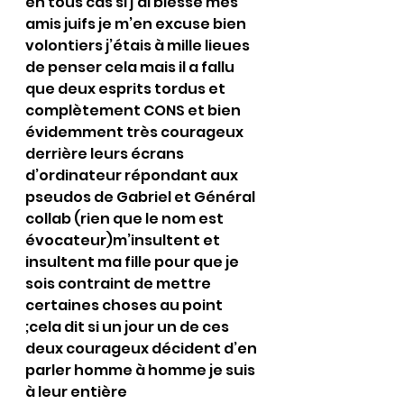
en tous cas si j’ai blessé mes 
amis juifs je m’en excuse bien 
volontiers j’étais à mille lieues 
de penser cela mais il a fallu 
que deux esprits tordus et 
complètement CONS et bien 
évidemment très courageux 
derrière leurs écrans 
d’ordinateur répondant aux 
pseudos de Gabriel et Général 
collab (rien que le nom est 
évocateur)m’insultent et 
insultent ma fille pour que je 
sois contraint de mettre 
certaines choses au point 
;cela dit si un jour un de ces 
deux courageux décident d’en 
parler homme à homme je suis 
à leur entière 