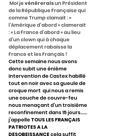
 Moi je 
vénérerais
 un Président 
de la République Française qui 
comme Trump clamait : « 
l’Amérique d’abord » clamerait 
: « La France d’abord » au lieu 
d’un clown qui à chaque 
déplacement rabaisse la 
France et les Français !
Cette semaine nous avons 
donc subit une énième 
intervention de Castex habillé 
tout en noir avec sa gueule de 
croque mort  qui nous a remis 
une couche de couvre-feu 
nous menaçant d’un troisième 
reconfinement dans 15 jours……
j’appelle 
TOUS LES FRANÇAIS 
PATRIOTES A LA 
DESOBEISSANCE
 cela suffit 