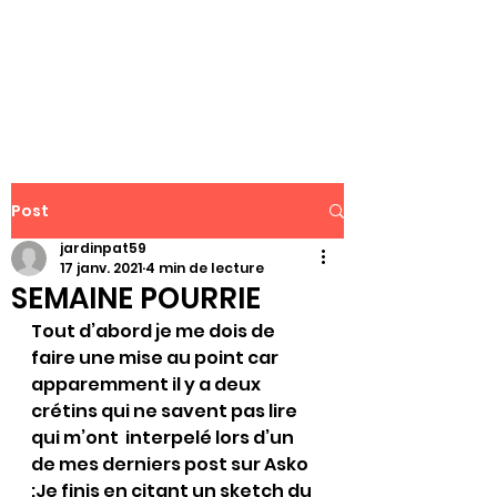
WWW.PATJAR.FR
Post
jardinpat59
17 janv. 2021
4 min de lecture
SEMAINE POURRIE
Tout d’abord je me dois de 
faire une mise au point car 
apparemment il y a deux  
crétins qui ne savent pas lire 
qui m’ont  interpelé lors d’un 
de mes derniers post sur Asko 
:Je finis en citant un sketch du 