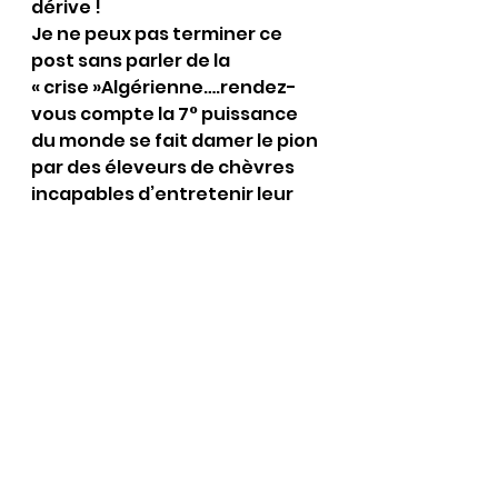
dérive !
Je ne peux pas terminer ce 
post sans parler de la 
« crise »Algérienne….rendez-
vous compte la 7° puissance 
du monde se fait damer le pion 
par des éleveurs de chèvres 
incapables d’entretenir leur 
propre pays et donc viennent 
chez nous pour tuer nos 
jeunes et détruire la France 
pour qu’elle ressemble à leur 
gourbi ……une seule solution 
car ils ne comprennent que 
cela 
LA FERMETE 
ils ne veulent 
pas reprendre leurs OQTF on a 
qu’à les larguer dans leur 
désert, remigration massive 
de tous ceux qui foutent le 