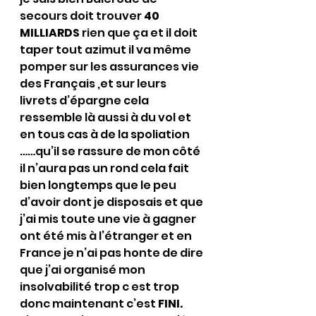
secours doit trouver 
40 
MILLIARDS
 rien que ça et il doit 
taper tout azimut il va même 
pomper sur les assurances vie 
des Français ,et sur leurs 
livrets d’épargne cela 
ressemble là aussi à du vol et 
en tous cas à de la spoliation 
……qu’il se rassure de mon côté 
il n’aura pas un rond cela fait 
bien longtemps que le peu 
d’avoir dont je disposais et que 
j’ai mis toute une vie à gagner 
ont été mis à l’étranger et en 
France je n’ai pas honte de dire 
que j’ai organisé mon 
insolvabilité trop c est trop 
donc maintenant c’est 
FINI.