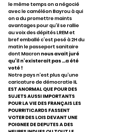
le même temps on a négocié 
avec le caméléon Bayrou à qui 
on a du promettre maints 
avantages pour qu’il se rallie 
au voix des dépités LREM et 
bref emballé c’est pesé à 2H du 
matin le passeport sanitaire 
dont Macron 
nous avait juré 
qu’il n’existerait pas …a été 
voté !
Notre pays n’est plus qu’une 
caricature de démocratie 
IL 
EST ANORMAL QUE POUR DES 
SUJETS AUSSI IMPORTANTS 
POUR LA VIE DES FRANÇAIS LES 
POURRITICARDS FASSENT 
VOTER DES LOIS DEVANT UNE 
POIGNEE DE DEPUTES A DES 
HEURES INDUES OU TOUT LE 