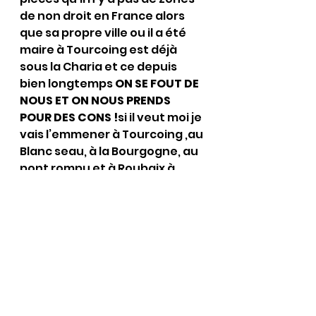
de non droit en France alors 
que sa propre ville ou il a été 
maire à Tourcoing est déjà 
sous la Charia et ce depuis 
bien longtemps 
ON SE FOUT DE 
NOUS ET ON NOUS PRENDS 
POUR DES CONS !
si il veut moi je 
vais l’emmener à Tourcoing ,au 
Blanc seau, à la Bourgogne, au 
pont rompu et à Roubaix à 
l’Alma, à Beaulieu, et même à 
Lille à Lille-Sud, Moulin 
,Faubourg de Béthune etc etc 
il verra si il ose s’y promener 
seul le soir sans son armée de 
flics il verra si il s’y sent en 
sécurité 
Alors je ne pense pas que ces 