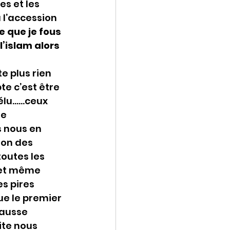
s et les 
 l’accession 
e que je fous 
’islam alors 
e plus rien 
e c’est être 
élu……ceux 
e 
s nous en 
on des 
outes les 
 et même 
s pires 
ue le premier 
fausse 
ite nous 