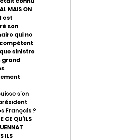
’était connu 
AL MAIS ON 
 est 
ré son 
ire qui ne 
incompétent 
ue sinistre 
n grand 
s 
tement 
isse s’en 
président 
s Français ?
 CE QU’ILS 
QUENNAT 
 ILS 