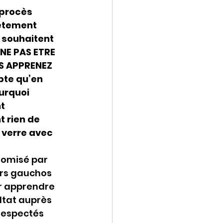
 procès 
ètement 
 souhaitent 
NE PAS ETRE 
S APPRENEZ 
te qu’en 
urquoi 
t 
 rien de 
 verre avec 
tomisé par 
urs gauchos 
r apprendre 
ultat auprès 
respectés 