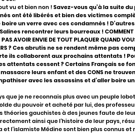
out vu et bien non ! 
Savez-vous qu’à la suite du
és ont été libérés et bien des victimes compl
é boire un verre avec ces condamnés ! D’autres
 Salines rencontrer leurs bourreaux ! COMMENT 
 PAS AVOIR ENVIE DE TOUT PLAQUER QUAND VOU
RS ? Ces abrutis ne se rendent même pas comp
rte ils collaborent aux prochains attentats ! Po
es attentats cessent ? Certains Français se fon
massacre leurs enfant et des CONS ne trouvent
athiser avec les assassins et d’aller boire un
ys que je ne reconnais plus avec un peuple lobo
olde du pouvoir et acheté par lui, des professe
s théories gauchistes à des jeunes faute de leu
orrectement ainsi que l’histoire de leur pays, rés
a et l’islamiste Médine sont bien plus connus et 