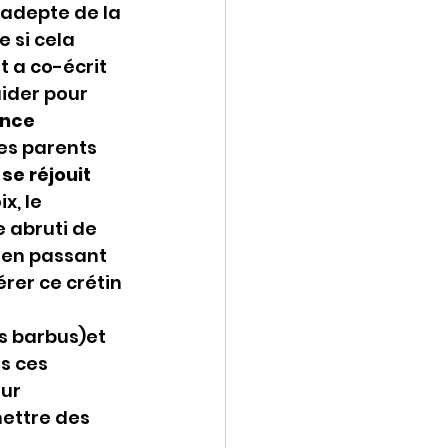
)adepte de la 
 si cela 
 a co-écrit 
aider pour 
nce 
des parents 
 se réjouit 
x, le 
 abruti de 
t en passant 
rer ce crétin 
s barbus)et 
s ces 
ur 
ettre des 