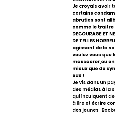
Je croyais avoir t
certains condamn
abruties sont all
comme le traitre
DECOURAGE ET NE
DE TELLES HORREU
agissant de la so
voulez vous que l
massacrer,ou on 
mieux que de symp
eux !
Je vis dans un pa
des médias à la s
qui inculquent de
à lire et écrire c
des jeunes   Boob