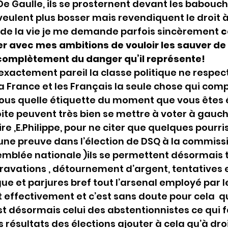
e Gaulle, ils se prosternent devant les babouche
veulent plus bosser mais revendiquent le droit à
rs de la vie je me demande parfois sincèrement 
c
r avec mes ambitions de vouloir les sauver de l
t complètement du danger qu’il représente!
 exactement pareil la classe politique ne respect
a France et les Français la seule chose qui compt
sous quelle étiquette du moment que vous êtes 
oite peuvent très bien se mettre à voter à gauch
e ,E.Philippe, pour ne citer que quelques pourri
ne preuve dans l’élection de DSQ à la commissi
emblée nationale )ils se permettent désormais t
pravations , détournement d’argent, tentatives
gue et parjures bref tout l’arsenal employé par le
t effectivement et c’est sans doute pour cela  q
st désormais celui des abstentionnistes ce qui 
résultats des élections ajouter à cela qu’à dro