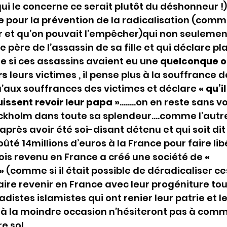
ui le concerne ce serait plutôt du déshonneur !
te pour la prévention de la radicalisation (comme
r et qu’on pouvait l’empêcher)qui non seulement
 père de l’assassin de sa fille et qui déclare pl
 si ces assassins avaient eu une 
quelconque o
s 
leurs victimes , il pense plus à la souffrance 
u’aux souffrances des victimes et déclare 
« qu’il
issent revoir leur papa »
……..on en reste sans voi
kholm dans toute sa splendeur….comme l’autre
après avoir été soi-disant détenu et qui soit di
é 14millions d’euros à la France pour faire libé
ois revenu en France a créé une société de 
« 
» 
(comme si il était possible de déradicaliser ce
aire revenir en France avec leur progéniture tou
distes islamistes qui ont renier leur patrie et le
i à la moindre occasion n’hésiteront pas à comm
e sol.