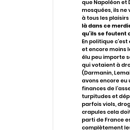
que Napoléon et D
mosquées, ils ne 
à tous les plaisi
là dans ce merdie
qu’ils se fouten
En politique c’est
et encore moins l
élu peu importe 
qui votaient à dr
(Darmanin, Lemair
avons encore eu u
finances de l’ass
turpitudes et dé
parfois viols, dro
crapules cela doi
parti de France e
complètement les 