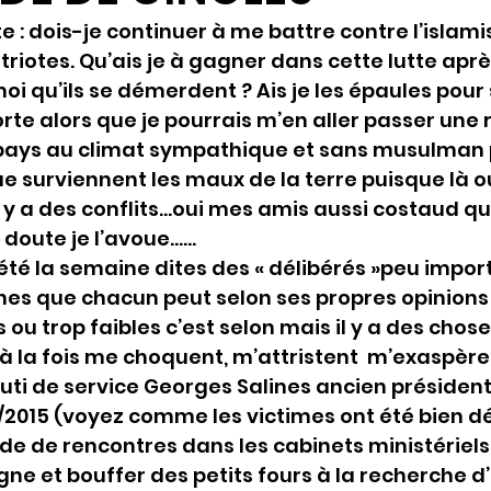
ute : dois-je continuer à me battre contre l’islam
iotes. Qu’ais je à gagner dans cette lutte après 
 qu’ils se démerdent ? Ais je les épaules pour
rte alors que je pourrais m’en aller passer une r
 pays au climat sympathique et sans musulman 
que surviennent les maux de la terre puisque là o
y a des conflits…oui mes amis aussi costaud que j
doute je l’avoue……
té la semaine dites des « délibérés »peu import
es que chacun peut selon ses propres opinions 
 ou trop faibles c’est selon mais il y a des chose
 la fois me choquent, m’attristent  m’exaspèren
ruti de service Georges Salines ancien président
11/2015 (voyez comme les victimes ont été bien 
ide de rencontres dans les cabinets ministériels 
e et bouffer des petits fours à la recherche d’