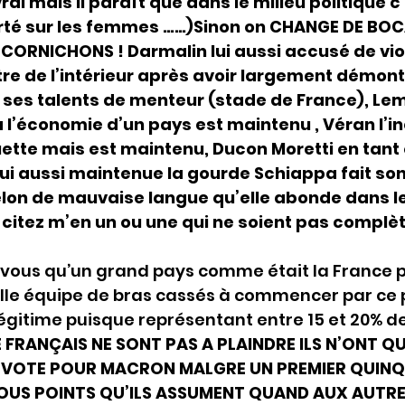
vrai mais il paraît que dans le milieu politique c
porté sur les femmes ……)Sinon on CHANGE DE BOC
CORNICHONS ! Darmalin lui aussi accusé de viol
re de l’intérieur après avoir largement démont
ses talents de menteur (stade de France), Lema
 l’économie d’un pays est maintenu , Véran l’
tte mais est maintenu, Ducon Moretti en tant q
t lui aussi maintenue la gourde Schiappa fait so
selon de mauvaise langue qu’elle abonde dans le
citez m’en un ou une qui ne soient pas complè
ous qu’un grand pays comme était la France pu
elle équipe de bras cassés à commencer par ce 
gitime puisque représentant entre 15 et 20% de
 FRANÇAIS NE SONT PAS A PLAINDRE ILS N’ONT QUE
T VOTE POUR MACRON MALGRE UN PREMIER QUIN
OUS POINTS QU’ILS ASSUMENT QUAND AUX AUTRES