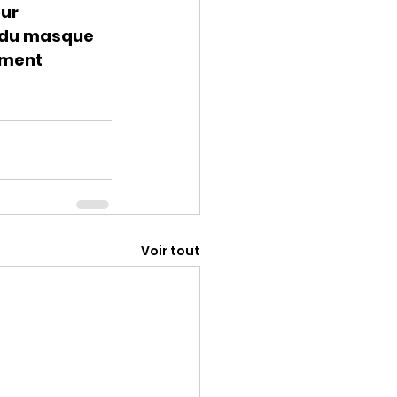
ur 
n du masque 
ement 
Voir tout