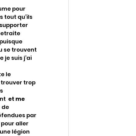
isme pour 
tout qu’ils 
 supporter 
etraite 
puisque 
u se trouvent 
e suis j’ai 
e le 
trouver trop 
s 
t  
et me 
 de 
défendues par 
pour aller 
une légion 