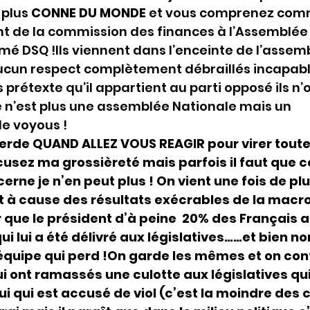
 plus 
CONNE DU MONDE
 et vous comprenez comm
t de la commission des finances à l’Assemblée 
mé DSQ !Ils viennent dans l’enceinte de l’assem
ucun respect complètement débraillés incapabl
 prétexte qu’il appartient au parti opposé ils n
 n’est plus une assemblée Nationale mais un 
e voyous !
erde QUAND ALLEZ VOUS REAGIR pour virer toute
xcusez ma grossièreté mais parfois il faut que c
erne je n’en peut plus ! On vient une fois de pl
à cause des résultats exécrables de la macron
 que le président d’à peine  20% des Français a
i lui a été délivré aux législatives……et bien no
quipe qui perd !On garde les mêmes et on con
 ont ramassés une culotte aux législatives qui
ui qui est accusé de viol (c’est la moindre des 