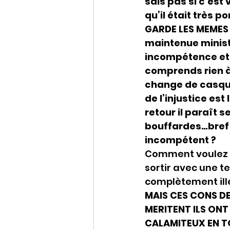
sais pas si c’est 
qu’il était très 
GARDE LES MEMES 
maintenue minist
incompétence et 
comprends rien à
change de casque
de l’injustice es
retour il paraît 
bouffardes…bref 
incompétent ?
Comment voulez v
sortir avec une t
complètement illé
MAIS CES CONS DE
MERITENT ILS ON
CALAMITEUX EN T