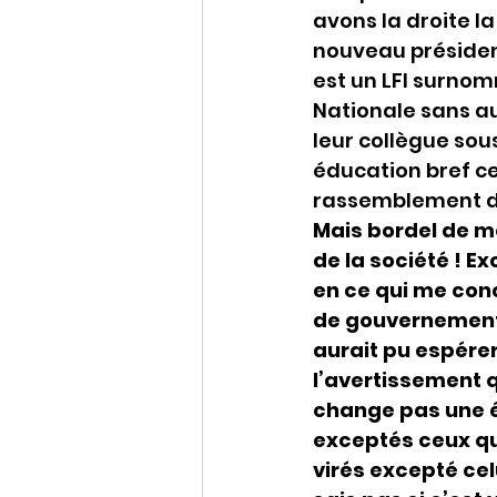
avons la droite la
nouveau présiden
est un LFI surnom
Nationale sans a
leur collègue sous
éducation bref ce
rassemblement d
Mais bordel de m
de la société ! E
en ce qui me conc
de gouvernement 
aurait pu espérer
l’avertissement qu
change pas une é
exceptés ceux qui
virés excepté cel