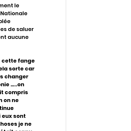
ent le 
Nationale 
blée 
es de saluer 
’ont aucune 
 cette fange 
ela sorte car 
us changer 
ie …..on 
it compris 
n on ne 
tinue 
 eux sont 
choses je ne 