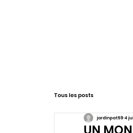
WWW.PATJAR.F
Tous les posts
jardinpat59
4 ju
UN MON