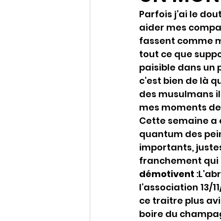
Parfois j’ai le do
aider mes compatr
fassent comme moi
tout ce que suppo
paisible dans un
c’est bien de là 
des musulmans il 
mes moments de 
Cette semaine a é
quantum des pein
importants, justes
franchement qui à
démotivent 
:L’ab
l’association 13/
ce traitre plus av
boire du champagn