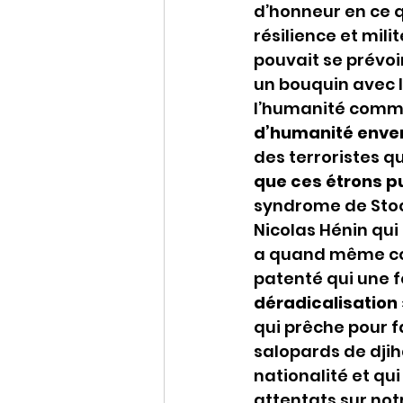
d’honneur en ce q
résilience et mili
pouvait se prévoi
un bouquin avec le
l’humanité comme
d’humanité enver
des terroristes q
que ces étrons pu
syndrome de Stoc
Nicolas Hénin qui 
a quand même coût
patenté qui une f
déradicalisation 
qui prêche pour f
salopards de djiha
nationalité et qu
attentats sur notr