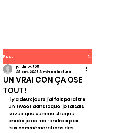
WWW.PATJAR.FR
Post
jardinpat59
28 oct. 2025
3 min de lecture
UN VRAI CON ÇA OSE
TOUT!
Il y a deux jours j’ai fait paraître 
un Tweet dans lequel je faisais 
savoir que comme chaque 
année je ne me rendrais pas 
aux commémorations des 