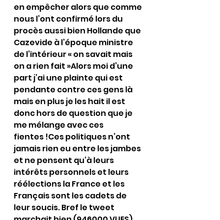
en empêcher alors que comme 
nous l’ont confirmé lors du 
procès aussi bien Hollande que 
Cazevide à l’époque ministre 
de l’intérieur « on savait mais 
on a rien fait »Alors moi d’une 
part j’ai une plainte qui est 
pendante contre ces gens là 
mais en plus je les hait il est 
donc hors de question que je 
me mélange avec ces 
fientes !Ces politiques n’ont 
jamais rien eu entre les jambes 
et ne pensent qu’à leurs 
intérêts personnels et leurs 
réélections la France et les 
Français sont les cadets de 
leur soucis. Bref le tweet 
marchait bien (946000 VUES)  