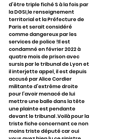
d’être triple fiché S à la fois par 
la DGSI,le renseignement 
territorial et la Préfecture de 
Paris et serait considéré 
comme dangereux par les 
services de police !Il est 
condamné en février 2022 à 
quatre mois de prison avec 
sursis par le tribunal de Lyon et 
il interjette appel, il est depuis 
accusé par Alice Cordier 
militante d’extrême droite 
pour l’avoir menacé de lui 
mettre une balle dans la tête 
une plainte est pendante 
devant le tribunal .Voilà pour la 
triste fiche concernant ce non 
moins triste député car oui 
vous avez bien lu ce sinistre 