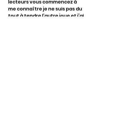
lecteurs vous commencez à 
me connaître je ne suis pas du 
tout à tendre l’autre joue et j’ai 
donc décidé de porter plainte 
contre ce triste individu à qui 
je souhaite de tout cœur que si 
un jour nous avons la 
malchance qu’il se reproduise 
que ces enfants subissent le 
même sort que ma regrettée 
Nathalie !
Voir tout
Posts récents