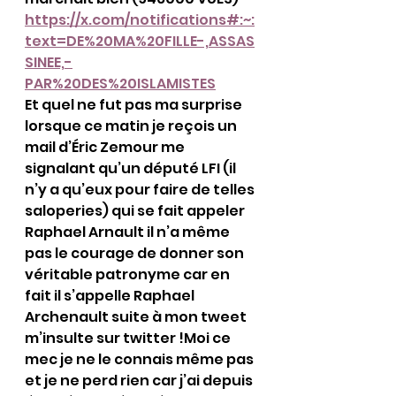
https://x.com/notifications#:~:
text=DE%20MA%20FILLE-,ASSAS
SINEE,-
PAR%20DES%20ISLAMISTES
Et quel ne fut pas ma surprise 
lorsque ce matin je reçois un 
mail d’Éric Zemour me 
signalant qu’un député LFI (il 
n’y a qu’eux pour faire de telles 
saloperies) qui se fait appeler 
Raphael Arnault il n’a même 
pas le courage de donner son 
véritable patronyme car en 
fait il s’appelle Raphael 
Archenault suite à mon tweet 
m’insulte sur twitter !Moi ce 
mec je ne le connais même pas 
et je ne perd rien car j’ai depuis 