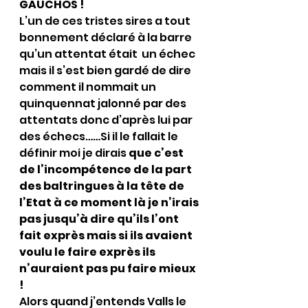
GAUCHOS !
L’un de ces tristes sires a tout 
bonnement déclaré à la barre 
qu’un attentat était  un échec 
mais il s’est bien gardé de dire 
comment il nommait un 
quinquennat jalonné par des 
attentats donc d’après lui par 
des échecs……Si il le fallait le 
définir moi je dirais 
que c’est 
de l’incompétence de la part 
des baltringues à la tête de 
l’Etat à ce moment là je n’irais 
pas jusqu’à dire qu’ils l’ont 
fait exprès mais si ils avaient 
voulu le faire exprès ils 
n’auraient pas pu faire mieux 
!
Alors quand j’entends Valls le 