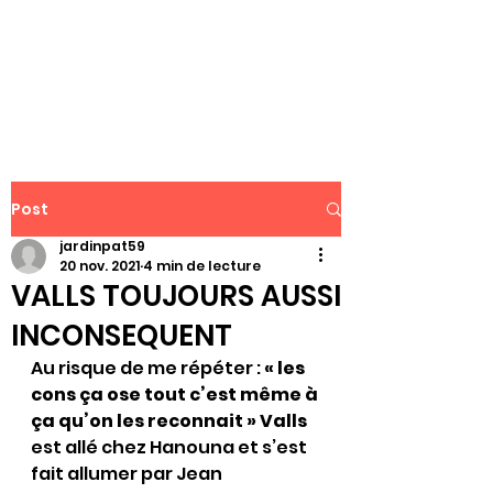
WWW.PATJAR.FR
Post
jardinpat59
20 nov. 2021
4 min de lecture
VALLS TOUJOURS AUSSI
INCONSEQUENT
Au risque de me répéter :
 « les 
cons ça ose tout c’est même à 
ça qu’on les reconnait » Valls
est allé chez Hanouna et s’est 
fait allumer par Jean 