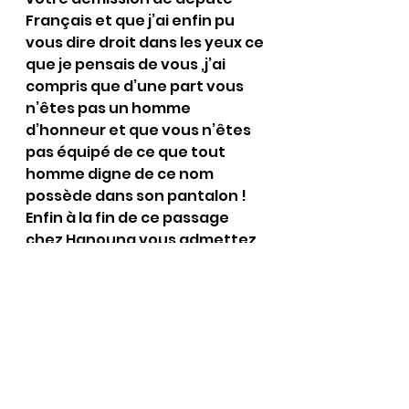
Français et que j’ai enfin pu 
vous dire droit dans les yeux ce 
que je pensais de vous ,j’ai 
compris que d’une part vous 
n’êtes pas un homme 
d’honneur et que vous n’êtes 
pas équipé de ce que tout 
homme digne de ce nom 
possède dans son pantalon !
Enfin à la fin de ce passage 
chez Hanouna vous admettez 
« qu’il y a eu des faiblesses et 
que ces faiblesses ont été 
utilisées par les terroristes 
»pour reprendre vos propres 
propos « bonjour la nouvelle 
»vous voyez Monsieur Valls 
votre rôle comme celui du 