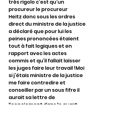
très rigolo c’est qu’un 
procureur le procureur 
Heitz donc sous les ordres 
direct du ministre de la justice 
a déclaré que pour lui les 
peines prononcées étaient 
tout à fait logiques et en 
rapport avec les actes 
commis et qu’il fallait laisser 
les juges faire leur travail !Moi 
si j’étais ministre de la justice 
me faire contredire et 
conseiller par un sous fifre il 
aurait sa lettre de 
licenciement dans le quart 
d’heure qui suit ou je le 
déplacerais à Saint Pierre et 
Miquelon preuve une fois de 
plus que ce ministre 