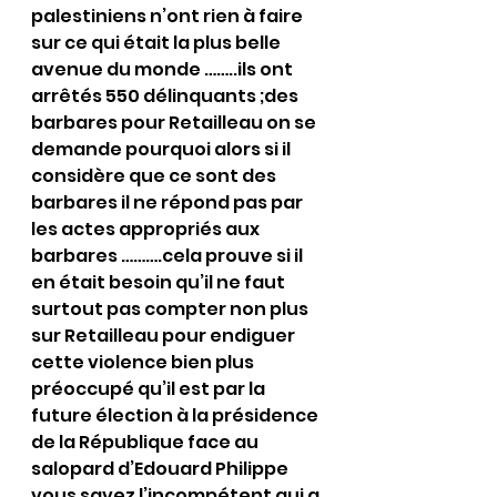
palestiniens n’ont rien à faire 
sur ce qui était la plus belle 
avenue du monde ……..ils ont 
arrêtés 550 délinquants ;des 
barbares pour Retailleau on se 
demande pourquoi alors si il 
considère que ce sont des 
barbares il ne répond pas par 
les actes appropriés aux 
barbares ……….cela prouve si il 
en était besoin qu’il ne faut 
surtout pas compter non plus 
sur Retailleau pour endiguer 
cette violence bien plus 
préoccupé qu’il est par la 
future élection à la présidence 
de la République face au 
salopard d’Edouard Philippe 
vous savez l’incompétent qui a 